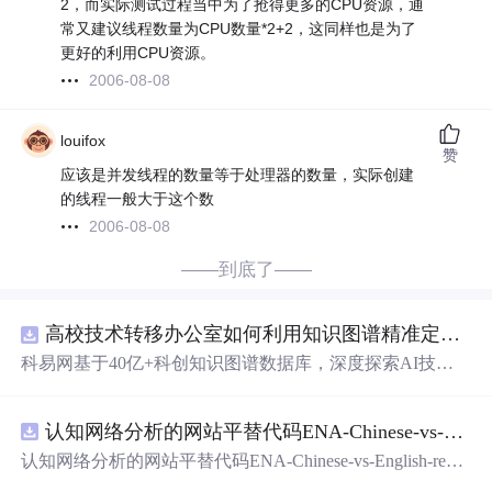
2，而实际测试过程当中为了抢得更多的CPU资源，通
常又建议线程数量为CPU数量*2+2，这同样也是为了
更好的利用CPU资源。
2006-08-08
louifox
赞
应该是并发线程的数量等于处理器的数量，实际创建
的线程一般大于这个数
2006-08-08
——到底了——
高校技术转移办公室如何利用知识图谱精准定位产业需求与技术适配点？.docx
科易网基于40亿+科创知识图谱数据库，深度探索AI技术
在技术转移、成果转化、技术经纪、知识产权、产业创
新、科技招商等垂直领域的多样化应用场景，研究科技创
认知网络分析的网站平替代码ENA-Chinese-vs-English-reproducible.zip
新领域的AI+数智化解决方案，推动科技创新与产业创新
智能化发展。
认知网络分析的网站平替代码ENA-Chinese-vs-English-repro
ducible.zip