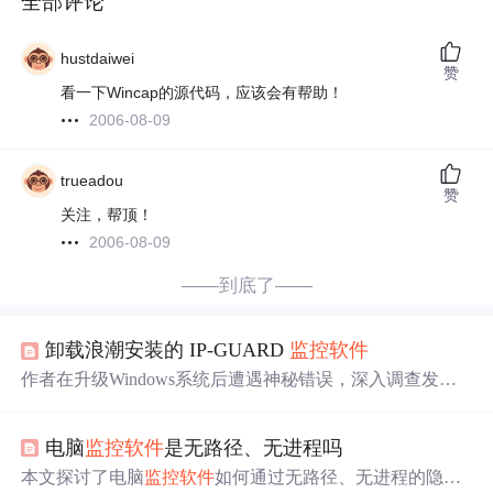
全部评论
hustdaiwei
赞
看一下Wincap的源代码，应该会有帮助！
2006-08-09
trueadou
赞
关注，帮顶！
2006-08-09
——到底了——
卸载浪潮安装的 IP-GUARD
监控
软件
作者在升级Windows系统后遭遇神秘错误，深入调查发现
是由于公司安装的
监控
软件
导致。通过WinPE模式彻底删
除了名为IP-GUARD的
监控
软件
，分享了详细的处理过
电脑
监控
软件
是无路径、无进程吗
程。
本文探讨了电脑
监控
软件
如何通过无路径、无进程的隐藏