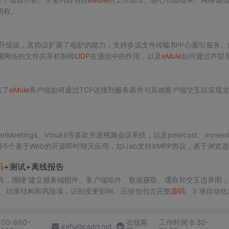
历程。
开源升级版，其协议扩展了电驴的能力，支持多源文件传输和中心索引服务。
骡网络的文件共享机制和
UDP
在通信中的作用，以及
eMule
如何通过声望
盖了
eMule
客户端如何通过TCP连接到服务器并与其他客户端交互以实现
eetings、Vmukti等多款开源视频会议系统，以及peercast、myseeli
dy等5个基于Web的开源即时聊天应用，如iJab支持XMPP协议，基于浏览
码
+测试+离线报告
rsion Impact 工具，围绕“建立服务端组件、客户端组件、数据获取、缓存和交互边界图
数、结果结构和风险项，识别变更影响。压缩包包含完整
源码
、3 项自动化
×720 真实运行效果图、README、运行说明、功能清单、MIT License 
源项目
源码
、Logo、官方截图、论文、生产日志或其他受限素材。
400-660-
在线客
工作时间 8:30-
kefu@csdn.net