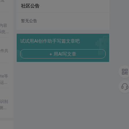
社区公告
暂无公告
内容
系统
试试用AI创作助手写篇文章吧
文件共
+ 用AI写文章
te等
器运
，识别
测
及原