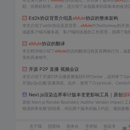
程、信誉机制等。此外，还介绍了从低版本到高版本的改进
Ed2k协议背景介绍及
eMule
协议的整体架构
本文介绍了ed2k协议及其背景，
eMule
作为eDonkey的
涵盖客户端与服务器、客户端间连接的工作原理，强调了电
鼓励上传和信用系统保护。
eMule
协议的翻译
本文档详细介绍了
eMule
协议的翻译过程及其网络行为，涵
享的具体细节。
开源 P2P 直播 视频会议
本文介绍了开源P2P点播直播项目P2PCenter，还列举了OpenM
开源p2p点播/直播系统。此外，推荐了Cryptocat、Can
行。
Next.js渲染边界审计版本变更影响工具｜原创
源
原创 Next.js Render Boundary Auditor Ve
错误跨界依赖”的结果，对比两个版本的输入约定、规则参
试、可复现合成示例、离线 HTML/JSON/SVG 报告、1080
创与授权声明。运行时零第三方依赖，不包含热点产品或开
关于我
招贤纳
商务合
寻求报
协议专