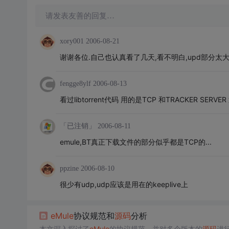
请发表友善的回复…
xory001
2006-08-21
谢谢各位.自己也认真看了几天,看不明白,upd部分太
fengge8ylf
2006-08-13
看过libtorrent代码 用的是TCP 和TRACKER SERV
「已注销」
2006-08-11
emule,BT真正下载文件的部分似乎都是TCP的...
ppzine
2006-08-10
很少有udp,udp应该是用在的keeplive上
eMule
协议规范和
源码
分析
本文深入探讨了
eMule
的协议规范，并对多个版本的
源码
进