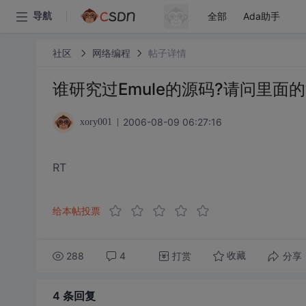
全部
Ada助手
导航
社区
网络编程
帖子详情
谁研究过Emule的源码?请问里面
2006-08-09 06:27:16
xory001
RT
给本帖投票
288
4
打赏
分享
收藏
4 条
回复