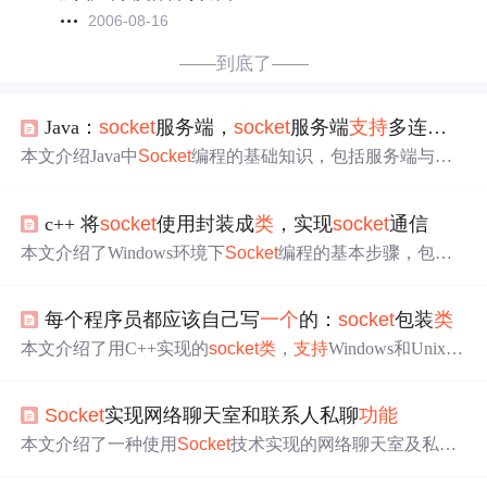
2006-08-16
——到底了——
Java：
socket
服务端，
socket
服务端
支持
多连接，
so
本文介绍Java中
Socket
编程的基础知识，包括服务端与客
户端的建立、数据收发流程及多连接
支持
等内容。服务端
通过Server
Socket
监听指定端口，客户端通过
Socket
连接
c++ 将
socket
使用封装成
类
，实现
socket
通信
服务器，并实现双向数据通信。
本文介绍了Windows环境下
Socket
编程的基本步骤，包括
初始化Winsock库、创建套接字、设置超
时
时
间、连接服务
器、发送与接收数据以及关闭连接。通过
一个
具体的
类
实
每个程序员都应该自己写
一个
的：
socket
包装
类
现，展示了如何使用
Socket
进行网络通信。
本文介绍了用C++实现的
socket
类
，
支持
Windows和Unix/Li
nux等平台。详细阐述了客户端连接服务器、服务端监听、
非阻塞处理（如解决“惊群”问题）、获取
socket
信息等
功
Socket
实现网络聊天室和联系人私聊
功能
能
，还给出了相关代码，代码兼容多种机型。
本文介绍了一种使用
Socket
技术实现的网络聊天室及私聊
功能
。客户端连接服务器后，服务器维护所有连接的
Sock