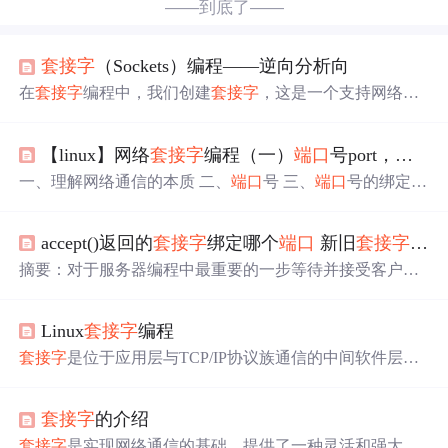
——到底了——
套接字
（Sockets）编程——逆向分析向
在
套接字
编程中，我们创建
套接字
，这是一个支持网络请
求和
响应
的端点。一旦连接建立，客户端发送了一条消
息，服务器接收到消息后，将其回发给客户端，然后关闭
【linux】网络
套接字
编程（一）
端口
号port，认识UDP协议和TCP协议，网络
连接。逆向工程师可以使用
套接字
编程创建客户端和服务
器，以模拟和分析未知或专有的网络协议。在逆向工程
一、理解网络通信的本质 二、
端口
号 三、
端口
号的绑定
中，
套接字
编程可以用于多种目的，尤其是在分析网络协
四、认识UDP协议和TCP协议 认识TCP协议 认识UDP协议
议和通信机制时。常见的客户端-服务器模型，如Web服务
五、网络字节序 六、
套接字
套接字
的种类 socket bind
器和浏览器，数据库服务器和客户端应用程序，都依赖于
accept()返回的
套接字
绑定哪个
端口
新旧
套接字
的联
进程间通信。逆向工程师可以使用
套接字
编程来拦截网络
摘要：对于服务器编程中最重要的一步等待并接受客户的
通信，分析传输的数据，并可能修改数据包以测试应用程
连接，那么这一步在编程中如何完成，accept函数就是完成
序的
响应
。
这一步的。它从内核中取出已经建立的客户连接，然后把
Linux
套接字
编程
这个已经建立的连接返回给用户程序，此时用户程序就可
以与自己的客户进行点到点的通信了。 accept函数等待并
套接字
是位于应用层与TCP/IP协议族通信的中间软件层抽
接受客户请求： #include int accept(int sockfd, struct sockaddr
象，
* add
套接字
的介绍
套接字
是实现网络通信的基础，提供了一种灵活和强大的