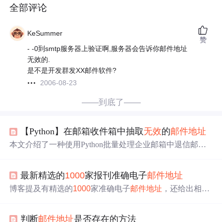
全部评论
KeSummer
赞
- -0到smtp服务器上验证啊,服务器会告诉你邮件地址
无效的.
是不是开发群发XX邮件软件?
2006-08-23
——到底了——
【Python】在邮箱收件箱中抽取
无效
的
邮件地址
本文介绍了一种使用Python批量处理企业邮箱中退信邮件
的方法，通过解析退信内容，筛选
无效
邮件地址
，优化邮
件
发送
效率。
最新精选的
1000
家报刊准确电子
邮件地址
博客提及有精选的
1000
家准确电子
邮件地址
，还给出相关
链接，此外提到寒假可借此赚稿费。
判断
邮件地址
是否存在的方法