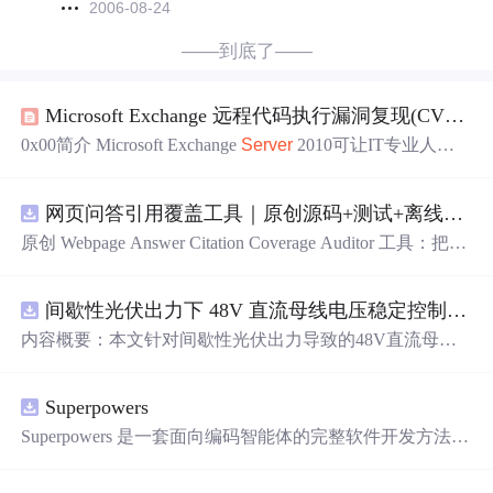
2006-08-24
——到底了——
Microsoft Exchange 远程代码执行漏洞复现(CVE-2020-17144)
0x00简介 Microsoft Exchange
Server
2010可让IT专业人士
感到更加可靠、灵活，使用户体验更加的良好，并且可以
增强对业务通信的保护。 灵活可靠:Exchange
Server
2010
网页问答引用覆盖工具｜原创源码+测试+离线报告
可让您根据自己公司的独特需求灵活地进行部署，并通过
一种简化方式帮助您的用户不间断地使用电子邮件。 从任
原创 Webpage Answer Citation Coverage Auditor 工具：把网
意位置访问:使用 Exchange
Server
2010，您的用户可以从
页摘要中的事实性陈述与页面段落、发布时间和引用链接
几乎所有平台、Web浏览器或设备安全自如地使用其所有
对齐，统计未被证据覆盖的结论；本地网页、JSON/HTM
通信工具（电子邮件、语音邮件、即时消息，等等），从
间歇性光伏出力下 48V 直流母线电压稳定控制及储能双向充放电闭环调控体系研究（Simulink仿真实现）
L/SVG报告、测试与示例。压缩包包含完整源码、3项自动
而完成更多工作。
化测试、可复现示例、HTML/JSON/SVG离线报告、1080×
内容概要：本文针对间歇性光伏出力导致的48V直流母线
720运行效果图、README、运行说明、MIT License及原
电压波动问题，研究并构建了一套储能系统双向充放电闭
创授权声明。适合开发者进行工程预检、质量审查和交付
环调控体系，旨在实现离网型直流微网的功率动态平衡与
复核；Node.js 18+可直接运行，零第三方运行依赖。
Superpowers
电压稳定控制。通过Simulink搭建包含光伏阵列、Boost DC
-DC变换器、负载、双向DC-DC变换器及锂离子电池的完
Superpowers 是一套面向编码智能体的完整软件开发方法，
整直流微网系统模型，重点解决光伏发电波动引起的功率
它构建于一系列可组合技能及确保智能体能正确运用这些
供需失衡难题。采用最大功率点跟踪（MPPT）技术提升
技能的初始指令之上。