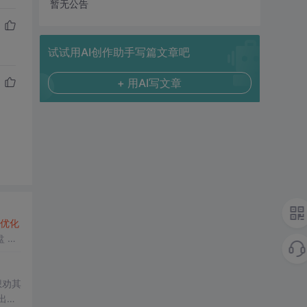
暂无公告
试试用AI创作助手写篇文章吧
+ 用AI写文章
优化
盘 负
想劝其
出
问