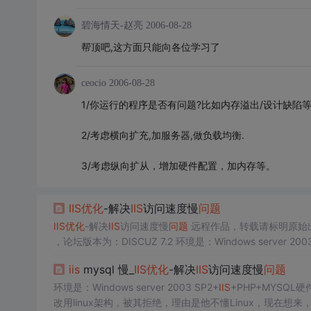
碧海情天-赵亮
2006-08-28
帮顶吧,这方面只能向各位学习了
ceocio
2006-08-28
1/你运行的程序是否有问题?比如内存溢出/设计缺陷
2/考虑横向扩充,加服务器,做负载均衡.
3/考虑纵向扩从，增加硬件配置，加内存等。
IIS
优化
-解决
IIS
访问速度慢
问题
IIS
优化
-解决
IIS
访问速度慢
问题
，论坛版本为：DISCUZ 7.2 环境是：Windows server 
载：3000人实时在线
iis
mysql 慢_
IIS
优化
-解决
IIS
访问速度慢
问题
环境是：Windows server 2003 SP2+
IIS
+PHP+MYSQL
改用linux架构，被其拒绝，理由是他不懂Linux，现在想来，