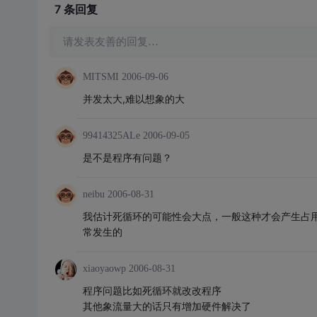
7 条
回复
请发表友善的回复…
MITSMI
2006-09-06
并发太大,难以想象的大
99414325ALe
2006-09-05
是不是程序有问题？
neibu
2006-08-31
我估计死循环的可能性会大点，一般这种才会产生占
常发生的
xiaoyaowp
2006-08-31
程序问题比如死循环就改改程序
其他象流量大的话只有增加硬件解决了