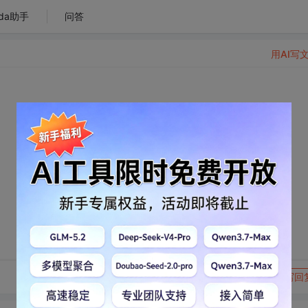
da助手
问答
用AI写
转发到动态
举报
写回