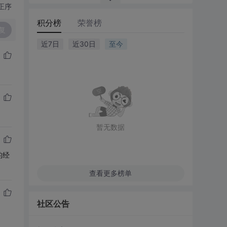
正序
积分榜
荣誉榜
复
近7日
近30日
至今
暂无数据
的经
查看更多榜单
社区公告