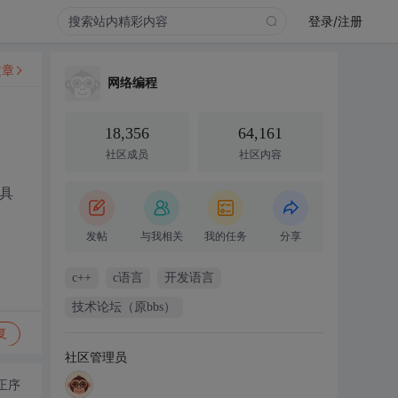
登录/注册
文章
网络编程
18,356
64,161
社区成员
社区内容
具
发帖
与我相关
我的任务
分享
c++
c语言
开发语言
技术论坛（原bbs）
复
社区管理员
正序