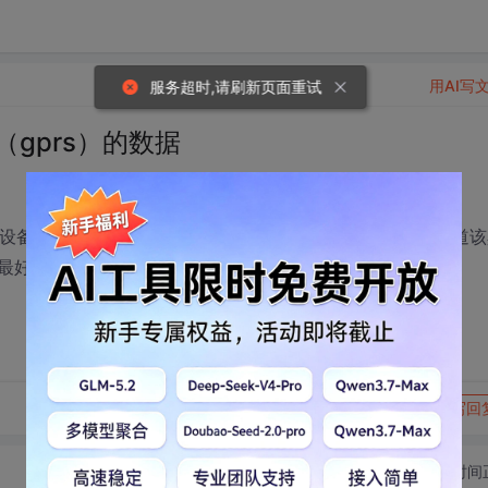
用AI写
服务超时,请刷新页面重试
gprs）的数据
些设备的运行情况，把这些数据在一定时间内传到主机，不知道该
最好给以下代码，谢谢！
转发到动态
举报
写回
切换为时间