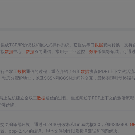
集成TCP/IP协议栈和嵌入式操作系统。它提供串口
数据
双向转换，支持
连接
数据
中心、
数据
双向通信。常用于工业监控、
数据
采集等领域，可通
进行全双工
数据
通信的过程，重点介绍了分组
数据
协议(PDP)上下文激活
证，动态分配IP地址，以及SGSN和GGSN之间的交互，最终实现移动终端
与上位机建立全双工
数据
通信的过程。重点阐述了PDP上下文的激活流程
等关键步骤。
.5.4交叉编译器环境，通过FL2440开发板和Linux内核3.0，利用SIM900
G
置、ppp-2.4.4的编译、脚本文件制作以及拨号测试和问题解决。