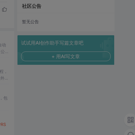
社区公告
暂无公告
试试用AI创作助手写篇文章吧
自动
过公网
+ 用AI写文章
流程，
与外部
，包
PRS