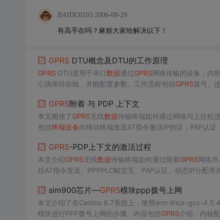
BAIDU0103
2006-08-29
有高手在吗？麻烦大家给解决以下！
GPRS
DTU概念及DTU的工作原理
GPRS
DTU是用于串口
数据
通过
GPRS
网络传输的设备，内部
心跳保持在线，并能配置参数。工作流程包括
GPRS
拨号、
或专网接入方案与
数据
中心交互。
GPRS
附着 与 PDP 上下文
本文阐述了
GPRS
无线
数据
传输终端如何通过网络与上位机
包括
终端设备
向移动终端发送AT指令激活IP协议，PAP认
数据
网的
数据
通路建立。
GPRS
-PDP上下文的激活过程
本文介绍
GPRS
无线
数据
传输终端如何通过附着
GPRS
网络并
括AT指令发送、PPPPLC帧交互、PAP认证、动态IP分配
sim900芯片—
GPRS
模块ppp拨号上网
本文介绍了在Centos 6.7系统上，使用arm-linux-gcc-4
模块进行PPP拨号上网的步骤。内容包括
GPRS
介绍、内核配