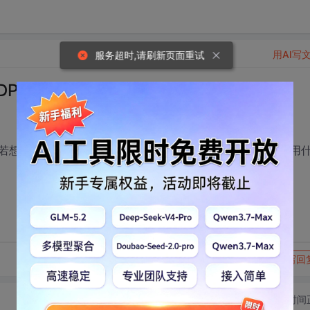
用AI写
服务超时,请刷新页面重试
DP）？
想知道当前该端口中的包是以TCP还是UDP的方式传送的,用
转发到动态
举报
写回
切换为时间