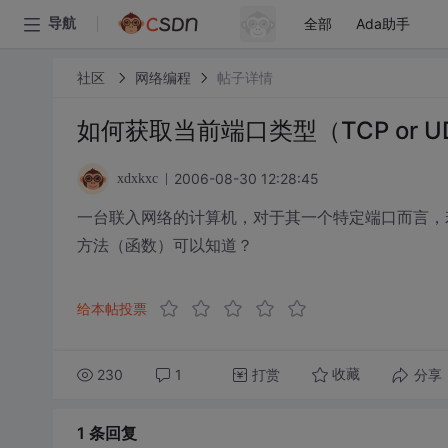
全部
Ada助手
导航
社区
网络编程
帖子详情
如何获取当前端口类型（TCP or U
2006-08-30 12:28:45
xdxkxc
一台联入网络的计算机，对于其一个特定端口而言，若
方法（函数）可以知道？
给本帖投票
230
1
打赏
分享
收藏
1 条
回复