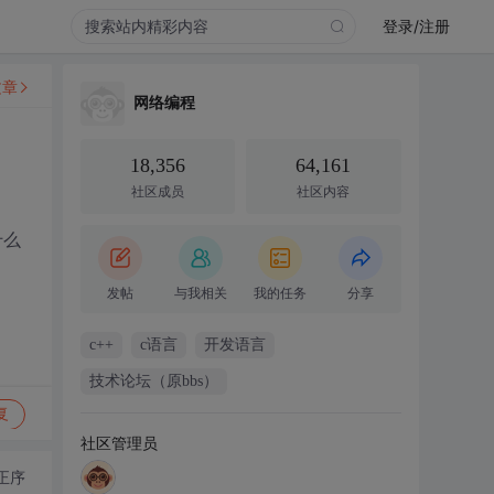
登录/注册
文章
网络编程
18,356
64,161
社区成员
社区内容
什么
发帖
与我相关
我的任务
分享
c++
c语言
开发语言
技术论坛（原bbs）
复
社区管理员
正序