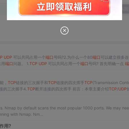
发表回
P
UDP
可以共同占用一个
端口
号吗?2.为什么一个80
端口
可以建立很多连
共用
端口
问题。 1.
TCP
UDP
可以共同占用一个
端口
号吗? 首先明确一点
端
 应用程序（即进程）通过系统调用与某
端口
建立连接...
能，
TCP
链接的三次握手和
TCP
链接的四次挥手
TCP
(Transmission Contr
接的三次握手4.
TCP
断开连接的四次挥手 前言：本章主要介绍
TCP
/
UDP
挥手
TCP
(Transmission Control Protocol)
TCP
：Transmission Control P
rts. Nmap by default scans the most popular 1000 ports. We may nee
anning with Nmap. Nm...
作用?​