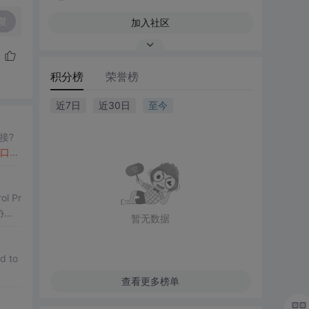
复
加入社区
积分榜
荣誉榜
近7日
近30日
至今
接?
口
是
ol Pr
协议
暂无数据
roto
d to
查看更多榜单