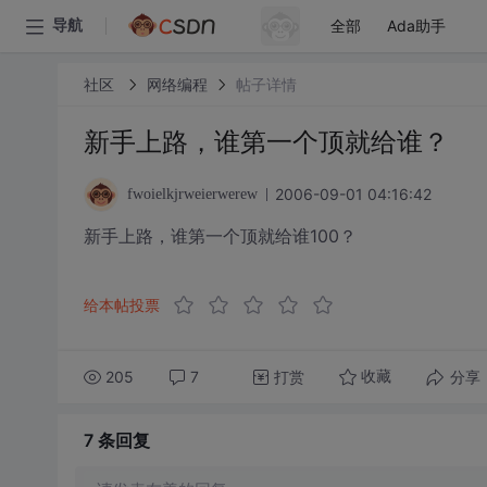
全部
Ada助手
导航
社区
网络编程
帖子详情
新手上路，谁第一个顶就给谁？
2006-09-01 04:16:42
fwoielkjrweierwerew
新手上路，谁第一个顶就给谁100？
给本帖投票
205
7
打赏
分享
收藏
7 条
回复