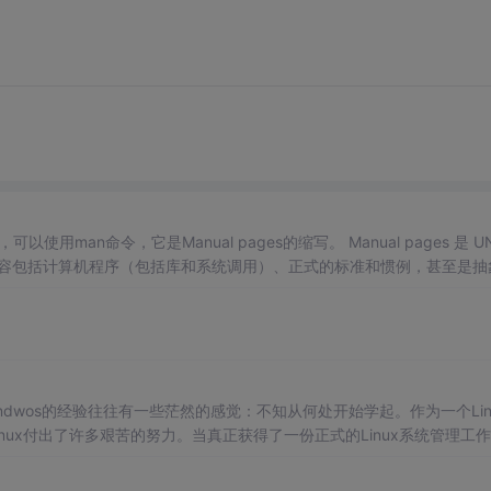
 内容包括计算机程序（包括库和系统调用）、正式的标准和惯例，甚至是抽
man命令调用手册页。 你可以使用如下方式来获得某个命令的说明和使
indwos的经验往往有一些茫然的感觉：不知从何处开始学起。作为一个Lin
inux付出了许多艰苦的努力。当真正获得了一份正式的Linux系统管理工
系统知识是非常广博的，但是只要掌握了重点...