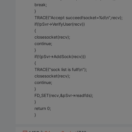
break;
}
TRACE("Accept succeed!socket=%d\n",recv);
if(!pSvr->VerifyUser(recv))
{
closesocket(recv);
continue;
}
if(!(pSvr->AddSock(recv)))
{
TRACE("sock list is full!\n");
closesocket(recv);
continue;
}
FD_SET(recv,&pSvr->readfds);
}
return 0;
}