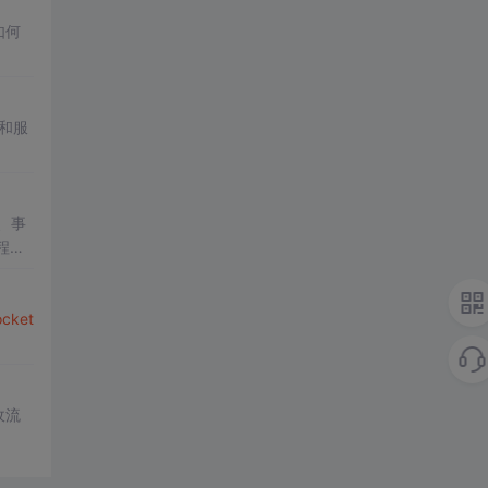
如何
和服
、事
程和
cket
收流