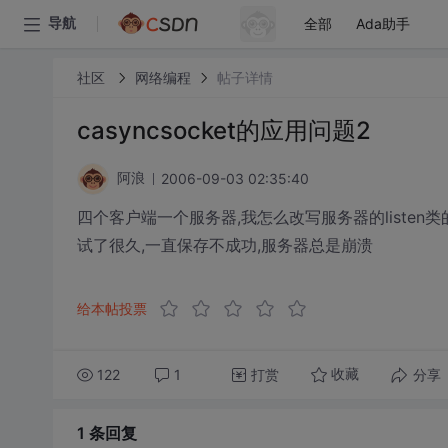
全部
Ada助手
导航
社区
网络编程
帖子详情
casyncsocket的应用问题2
2006-09-03 02:35:40
阿浪
四个客户端一个服务器,我怎么改写服务器的listen类的
试了很久,一直保存不成功,服务器总是崩溃
给本帖投票
122
1
打赏
分享
收藏
1 条
回复