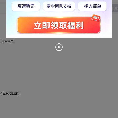
发表回
 lParam)
r,&addLen);