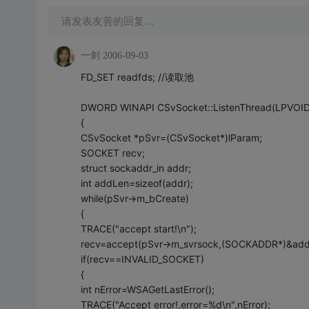
请发表友善的回复…
一剑
2006-09-03
FD_SET readfds; //读取池
DWORD WINAPI CSvSocket::ListenThread(LPVOID
{
CSvSocket *pSvr=(CSvSocket*)lParam;
SOCKET recv;
struct sockaddr_in addr;
int addLen=sizeof(addr);
while(pSvr->m_bCreate)
{
TRACE("accept start!\n");
recv=accept(pSvr->m_svrsock,(SOCKADDR*)&add
if(recv==INVALID_SOCKET)
{
int nError=WSAGetLastError();
TRACE("Accept error!,error=%d\n",nError);