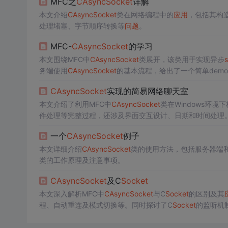
MFC之
CA
sync
Socket
详解
本文介绍
CA
sync
Socket
类在网络编程中的
应用
，包括其构
处理堵塞、字节顺序转换等
问题
。
MFC-
CA
sync
Socket
的学习
本文围绕MFC中
CA
sync
Socket
类展开，该类用于实现异步
s
务端使用
CA
sync
Socket
的基本流程，给出了一个简单dem
CA
sync
Socket
实现的简易网络聊天室
本文介绍了利用MFC中
CA
sync
Socket
类在Windows环
件处理等完整过程，还涉及界面交互设计、日期和时间处理
MFC
应用
提供实践案例。
一个
CA
sync
Socket
例子
本文详细介绍
CA
sync
Socket
类的使用方法，包括服务器端
类的工作原理及注意事项。
CA
sync
Socket
及C
Socket
本文深入解析MFC中
CA
sync
Socket
与C
Socket
的区别及其
程、自动重连及模式切换等。同时探讨了C
Socket
的监听机