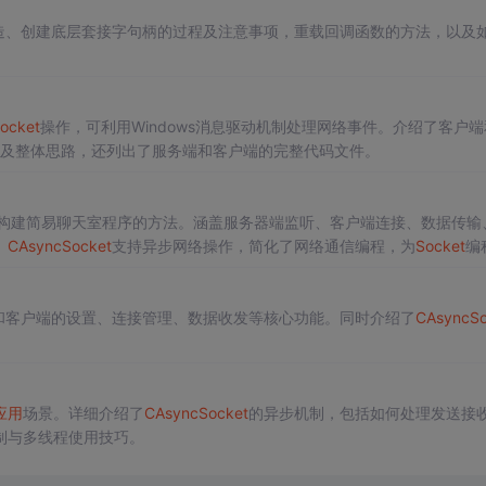
造、创建底层套接字句柄的过程及注意事项，重载回调函数的方法，以及
ocket
操作，可利用Windows消息驱动机制处理网络事件。介绍了客户端
o及整体思路，还列出了服务端和客户端的完整代码文件。
境下构建简易聊天室程序的方法。涵盖服务器端监听、客户端连接、数据传输
。
CA
sync
Socket
支持异步网络操作，简化了网络通信编程，为
Socket
编
和客户端的设置、连接管理、数据收发等核心功能。同时介绍了
CA
sync
So
应用
场景。详细介绍了
CA
sync
Socket
的异步机制，包括如何处理发送接
制与多线程使用技巧。