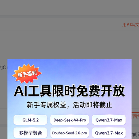
用AI写
OnAccept函数,才能让把四个客户端的SOCKET保存起来?
转发到动态
举报
写回
切换为时间