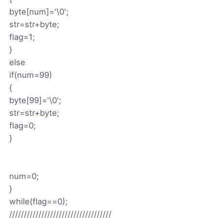
byte[num]='\0';
str=str+byte;
flag=1;
}
else
if(num=99)
{
byte[99]='\0';
str=str+byte;
flag=0;
}
num=0;
}
while(flag==0);
///////////////////////////////////