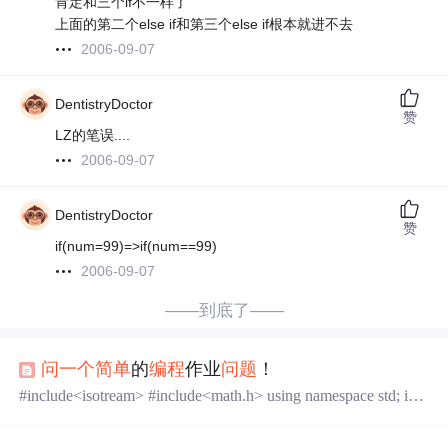
肯定和三个if不一样了
上面的第二个else if和第三个else if根本就进不去
2006-09-07
DentistryDoctor
赞
LZ的笔误....
2006-09-07
DentistryDoctor
赞
if(num=99)=>if(num==99)
2006-09-07
——到底了——
问
一个
简单
的
编程
作业
问
题
！
#include<isotream> #include<math.h> using namespace std; int
main() { int a[9] = { 10,10,30,30,70,70,70,100,101 }; int c[5]; //
初始化定义计数数组 for (int i = 0; i < 5; i++) { c[i] = 0; ...