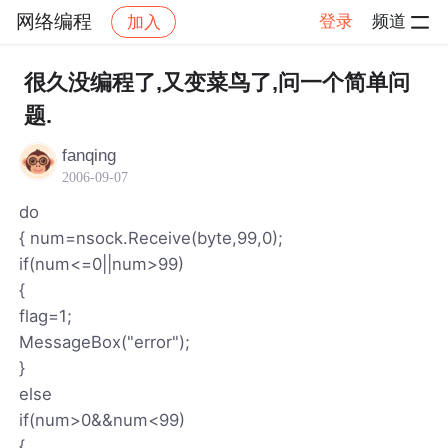
网络编程
登录
频道
加入
帖子详情
社区
网络编程
很久没编程了,又变菜鸟了,问一个简单问
题.
fanqing
2006-09-07
do
{ num=nsock.Receive(byte,99,0);
if(num<=0||num>99)
{
flag=1;
MessageBox("error");
}
else
if(num>0&&num<99)
{