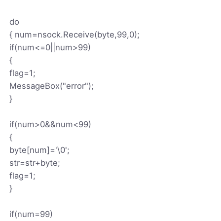
do
{ num=nsock.Receive(byte,99,0);
if(num<=0||num>99)
{
flag=1;
MessageBox("error");
}
if(num>0&&num<99)
{
byte[num]='\0';
str=str+byte;
flag=1;
}
if(num=99)