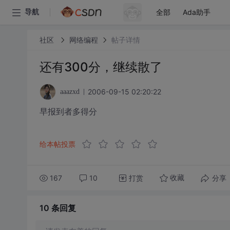
全部
Ada助手
导航
社区
网络编程
帖子详情
还有300分，继续散了
2006-09-15 02:20:22
aaazxd
早报到者多得分
给本帖投票
167
10
打赏
分享
收藏
10 条
回复