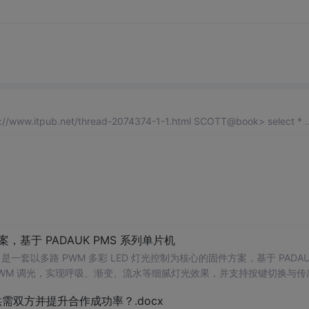
[20170103]关于latch shared pool.txt --网友问的问题:http://www.itpub.net/thread-2074374-1-1.html SCOTT@book> select *
，基于 PADAUK PMS 系列单片机
 PWM 调光，实现呼吸、渐变、流水等细腻灯光效果，并支持按键切换与传
景： 1. 氛围灯 / 流水灯产品开发 2. P
双方并提升合作成功率？.docx