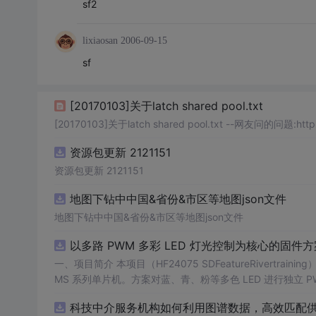
sf2
lixiaosan
2006-09-15
sf
[20170103]关于latch shared pool.txt
资源包更新 2121151
资源包更新 2121151
地图下钻中中国&省份&市区等地图json文件
地图下钻中中国&省份&市区等地图json文件
以多路 PWM 多彩 LED 灯光控制为核心的固件方案
一、项目简介 本项目（HF24075 SDFeatureRivertraining）是一套以多路 PWM 多彩 LED 灯光控制为核心的固件方案，基于 PADAUK P
MS 系列单片机。方案对蓝、青、粉等多色 LED 进行独立
交互。其 PWM 调光结构清晰，是学习单片机 PWM、色彩混合与灯光算法的理想范例。 核心应用场
科技中介服务机构如何利用图谱数据，高效匹配供需
WM 调光与色彩混合学习 3. 电子类课程设计 / 毕业设计 4. 灯光艺术与 DIY 项目 适配使用场景：学习练手、毕业设计、课程设计、创业售