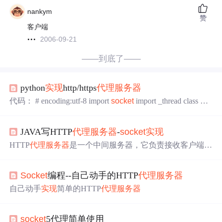
nankym
赞
客户端
2006-09-21
——到底了——
python
实现
http/https
代理服务器
代码： # encoding:utf-8 import
socket
import _thread class He
ader: """ 用于读取和解析头信息 """ def __init__(self, conn):
self._method = None header = b'' try: ...
JAVA写HTTP
代理服务器
-
socket
实现
HTTP
代理服务器
是一个中间服务器，它负责接收客户端的
HTTP请求，然后将请求转发给
目标
服务器，并将
目标
服务
器返回的响应返回给客户端。
代理服务器
可以
处理
各种HT
Socket
编程--自己动手的HTTP
代理服务器
TP请求，如GET、POST、PUT、DELETE等，并可以
处理
HTTPS请求。在开发Web应用程序时，使用
代理服务器
可
自己动手
实现
简单的HTTP
代理服务器
以隐藏后端服务器的真实IP地址，增强安全性。
socket
5代理简单使用