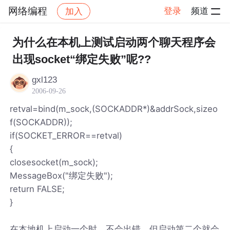
网络编程
登录
频道
加入
帖子详情
社区
网络编程
为什么在本机上测试启动两个聊天程序会
出现socket“绑定失败”呢??
gxl123
2006-09-26
retval=bind(m_sock,(SOCKADDR*)&addrSock,sizeo
f(SOCKADDR));
if(SOCKET_ERROR==retval)
{
closesocket(m_sock);
MessageBox("绑定失败");
return FALSE;
}
在本地机上启动一个时，不会出错，但启动第二个就会