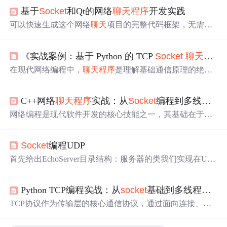
基于
Socket
和Qt的网络
聊天
程序
开发实践
可以快速生成这个网络
聊天
项目的完整代码框架，无需手
动配置开发环境。平台自动处理了Qt依赖和项目结构，一
键部署后就能直接运行
测试
，特别适合课程设计和原型验
《实战案例：基于 Python 的 TCP
Socket
聊天
程序
证。实际体验发现，从输入需求到获得可运行项目只需几
分钟，大大提升了学习效率。使用write()发送数据，通过re
在现代网络编程中，
聊天
程序
是理解基础通信原理的绝佳
adyRead()接收数据。验证IP地址和端口号配置。实现消息
切入点。Python 凭借其简洁语法和强大的标准库，成为实
分隔符或长度前缀。
现此类应用的理想工具。本文将一步步指导您开发一个基
C++网络
聊天
程序
实战：从
Socket
编程到多线程并发实现
于 TCP
Socket
的简单
聊天
程序
，覆盖从概念到实现的全
过程。TCP（传输控制协议）是一种面向连接的可靠协
网络编程是现代软件开发的核心技能之一，其基础在于理
议，确保数据在传输过程中不
会
丢失或乱序。
Socket
是网
解客户端/服务器（C/S）模型与TCP/IP协议栈的工作原
络通信的端点，相当于一个“门”，应用
程序
通过它发送和
理。TCP协议通过面向连接、可靠传输的机制，确保了数
接收数据。通过本案例，您不仅掌握了 TCP
Socket
的核
Socket
编程UDP
据在网络中的有序送达，这是构建实时通信应用的基石。
心原理，还能构建更复杂的网络应用。块捕获异常，确保
在工程实践中，多线程并发模型是实现服务端同时处理多
首先给出EchoServer目录结构：服务器的类我们实现在Udp
程序
健壮性。
个客户端连接的关键技术，它通过为每个连接创建独立线
Server.hpp中，然后在UdpServerMain.cc中
启动
服务器。客
程来提升系统吞吐量。然而，多线程环境下的共享资源访
户端相关代码我们就直接在UdpClientMain.cc中实现了，如
问
会
引发数据竞争问题，必须使用互斥锁等同步机制来保
Python TCP编程实战：从
socket
基础到多线程
聊天
果有兴趣后续你可以自己在UdpClient.hpp中封装，常用的
证线程安全。这些技术广泛应用于即时通讯、在线游戏、
部分我们放在Common.hpp中，然后将直接写的策略模式日
TCP协议作为传输层的核心通信协议，通过面向连接、可
分布式系统等场景。本文以C++实现多人在线
聊天
室为例
志拿过来方便
测试
，最后使用make/makefile来自动化构建
靠传输等机制为网络应用提供稳定数据交换基础。其工作
项目。1、创建套接字： 使用
socket
创建套接字，第一个
原理基于三次握手建立连接，配合流量控制和拥塞控制确