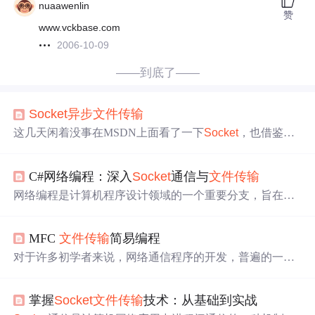
nuaawenlin
赞
www.vckbase.com
2006-10-09
——到底了——
Socket
异步
文件传输
这几天闲着没事在MSDN上面看了一下
Socket
，也借鉴了
很多别人写的文章和
例子
，然后自己写了一个Demo，简单
的处理了一下粘包。 粘包的处理方式就是客户端每一次发
C#网络编程：深入
Socket
通信与
文件传输
送数据之前都在数据的前面加了4个字节，存放本次数据的
长度。服务端用一个集合存放接收到的数据，然后用递归
网络编程是计算机程序设计领域的一个重要分支，旨在通
的方式处理集合里面的数据。 这个demo很简单，无奈本人
过计算机网络实现数据的交换与信息共享。C#作为一种现
能力有限，所以希望路过的大神能够指点一二，菜鸟不胜
代的、面向对象的编程语言，提供了丰富的网络编程接
感激。 以下
MFC
文件传输
简易编程
口，使得开发者能够相对容易地创建网络通信应用。协议
（Protocol）是一组规则和约定，用于在网络环境中实现高
对于许多初学者来说，网络通信程序的开发，普遍的一个
效、可靠的数据通信。在自定义
文件传输
协议时，首先需
现象就是觉得难以入手。许多概念，诸如：同步(Sync)/
异
要考虑的是协议的结构与层次。协议的结构通常由以下几
步
(Async)，阻塞(Block)/非阻塞(Unblock)等，初学者往往迷
个部分组成：头部信息（Header）：包含协议版本、控制
掌握
Socket
文件传输
技术：从基础到实战
惑不清，只知其所以而不知起所以然。 同步方式指的是发
字段、数据长度、校验信息等，用于描述后续数据的有效