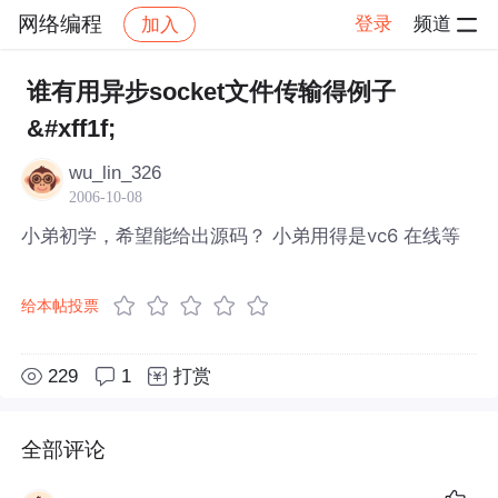
网络编程
登录
频道
加入
帖子详情
社区
网络编程
谁有用异步socket文件传输得例子
&#xff1f;
wu_lin_326
2006-10-08
小弟初学，希望能给出源码？ 小弟用得是vc6 在线等
给本帖投票
229
1
打赏
全部评论