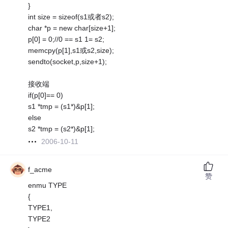
}
int size = sizeof(s1或者s2);
char *p = new char[size+1];
p[0] = 0;//0 == s1 1= s2;
memcpy(p[1],s1或s2,size);
sendto(socket,p,size+1);
接收端
if(p[0]== 0)
s1 *tmp = (s1*)&p[1];
else
s2 *tmp = (s2*)&p[1];
2006-10-11
f_acme
赞
enmu TYPE
{
TYPE1,
TYPE2