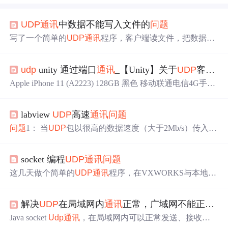
UDP
通讯
中数据不能写入文件的
问题
写了一个简单的
UDP
通讯
程序，客户端读文件，把数据写
到服务器端；服务端读取数据，写到另一个文件里面。 服
务器端代码是这样的： //#include "unp.h" #include #include #
udp
unity 通过端口
通讯
_【Unity】关于
UDP
客户端不能先给服务器发消息的
include #include #include #include #include int main(int argc, ch
ar **argv) { int so
Apple iPhone 11 (A2223) 128GB 黑色 移动联通电信4G手机
双卡双待4999元包邮去购买 >刚开始遇到这个
问题
时有点
懵，
UDP
为什么还有分启动顺序？看一下我遇到的错误：
labview
UDP
高速
通讯
问题
先启动serevr，再启动client，双方不管谁先发消息，正常；
先启动server，再启动client，之后关闭client，不关闭serve
问题
1： 当
UDP
包以很高的数据速度（大于2Mb/s）传入
r，重新再启动client，client先发消息异常，...
时,数据包开始丢失，尤其当CPU还需要处理其他的任务
时。 解答: 当
UDP
数据包传输速率足够大时，Labview将
socket 编程
UDP
通讯
问题
无法维持
UDP
的套接字缓冲区。这个
问题
只有当labview把
缓冲区中的数据转移到队列或者写入文件中时发生。那
这几天做个简单的
UDP
通讯
程序，在VXWORKS与本地P
么，可以通过增加操作系统的套接字缓冲区的大小来解决
C之间
通讯
，之前没弄过网络编程，还真遇到不少
问题
。
这个
问题
，这样会提供更多的时间让labview来处理缓冲区
问题
还是要记录下来，以免遗忘。 1、作为客户端编程
的数
解决
UDP
在局域网内
通讯
正常，广域网不能正常
通
时，基本模式为先socket，然后sendto(socket1,buffer,sizeof b
uffer,0,(struct sockaddr*)&server,len);recvfrom(socket1,buffer,
Java socket
Udp
通讯
，在局域网内可以正常发送、接收数
s...