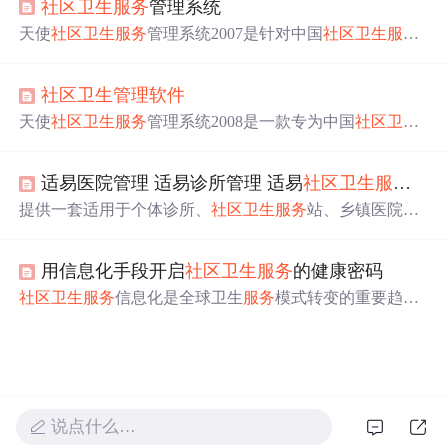
社区卫生
服务
管理系统
康管理。
天使
社区卫生
服务
管理系统2007是针对中国
社区卫生
服务
机构研发的系统，集多种功能于一体，实现数据共享。它
由十三个子系统组成，适用于不同层级卫生管理部门和
服
社区卫生
管理软件
务
机构，有单机、局域网和广域网版，广域网版采用VPN
接入，降低成本且提高安全性。
天使
社区卫生
服务
管理系统2008是一款专为中国
社区卫生
服务
机构设计的临床与管理信息系统，涵盖健康档案、疾
病管理等多个子系统，支持从个体到地市级卫生机构的全
适易医院管理 适易诊所管理 适易
社区卫生
服务
管理
方位信息管理。
提供一套适用于个体诊所、
社区卫生
服务
站、乡镇医院、
县级医院的医院
管理软件
，具备药库管理、门诊收费、住
院记账等功能，支持发票处理与系统定制。
用信息化手段开启
社区卫生
服务
的健康密码
社区卫生
服务
信息化是全球卫生
服务
模式转变的重要趋
势，特别是在我国新医改背景下，它以居民需求为导向，
采用信息化手段整合资源，促进
服务
模式创新，提高工作
效率。文章介绍了国内
社区卫生
信息化产品的现状和发展
趋势，探讨了如何运用信息化手段促进
社区卫生
服务
的发
展。
说点什么…