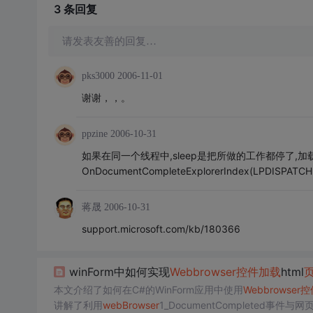
3 条
回复
请发表友善的回复…
pks3000
2006-11-01
谢谢，，。
ppzine
2006-10-31
如果在同一个线程中,sleep是把所做的工作都停了,
OnDocumentCompleteExplorerIndex(LPDISP
蒋晟
2006-10-31
support.microsoft.com/kb/180366
winForm中如何实现
Web
browser
控件
加载
html
本文介绍了如何在C#的WinForm应用中使用
Web
browser
控
讲解了利用
web
Browser
1_DocumentCompleted事件