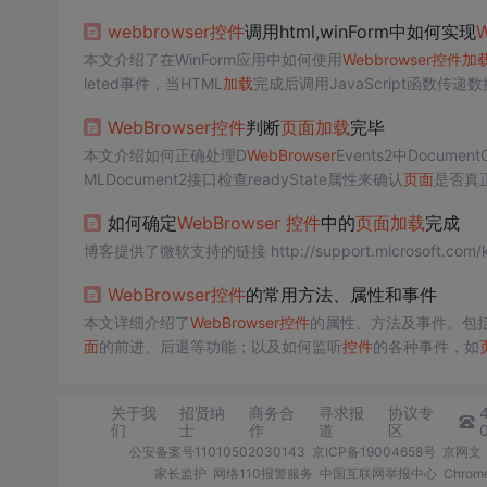
web
browser
控件
调用html,winForm中如何实现
本文介绍了在WinForm应用中如何使用
Web
browser
控件
加
leted事件，当HTML
加载
完成后调用JavaScript函数传递数
信。示例代码展示了
加载
城市空气指数信息的过程。
Web
Browser
控件
判断
页面
加载
完毕
本文介绍如何正确处理D
Web
Browser
Events2中Documen
MLDocument2接口检查readyState属性来确认
页面
是否真
如何确定
Web
Browser
控件
中的
页面
加载
完成
博客提供了微软支持的链接 http://support.microsoft
Web
Browser
控件
的常用方法、属性和事件
本文详细介绍了
Web
Browser
控件
的属性、方法及事件。包
面
的前进、后退等功能；以及如何监听
控件
的各种事件，如
关于我
招贤纳
商务合
寻求报
协议专
们
士
作
道
区
公安备案号11010502030143
京ICP备19004658号
京网文〔
家长监护
网络110报警服务
中国互联网举报中心
Chro