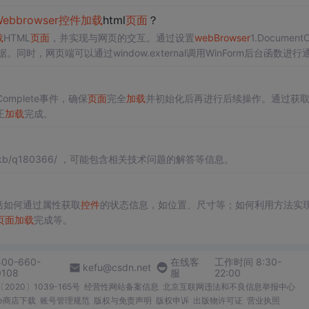
Web
browser
控件
加载
html
页面
？
载
HTML
页面
，并实现与网页的交互。通过设置
web
Browser
1.Document
据。同时，网页端可以通过window.external调用WinForm后台函数进行
tComplete事件，确保
页面
完全
加载
并初始化后再进行后续操作。通过获取I
正
加载
完成。
.com/kb/q180366/ ，可能包含相关技术问题的解答等信息。
括如何通过属性获取
控件
的状态信息，如位置、尺寸等；如何利用方法实
页面
加载
完成等。
400-660-
在线客
工作时间 8:30-
kefu@csdn.net
0108
服
22:00
2020〕1039-165号
经营性网站备案信息
北京互联网违法和不良信息举报中心
me商店下载
账号管理规范
版权与免责声明
版权申诉
出版物许可证
营业执照