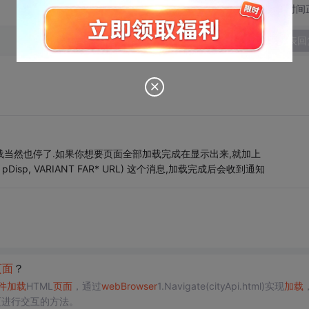
切换为时间
发表回
加载当然也停了.如果你想要页面全部加载完成在显示出来,就加上
ATCH pDisp, VARIANT FAR* URL) 这个消息,加载完成后会收到通知
页面
？
件
加载
HTML
页面
，通过
web
Browser
1.Navigate(cityApi.html)实现
加载
与网页进行交互的方法。