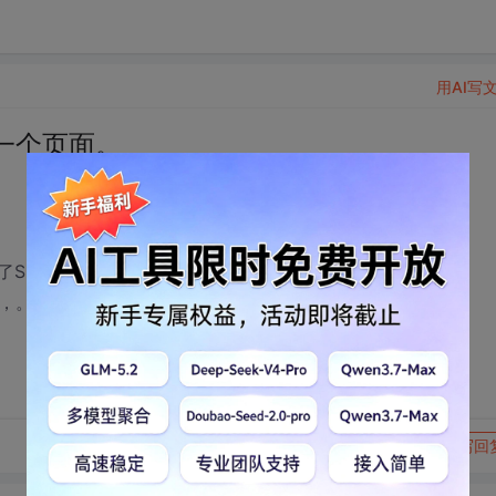
用AI写
载一个页面。
ep(5000);
载，。要如何 解决这个问题啊谢谢啊？
转发到动态
举报
写回