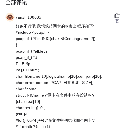
全部评论
yanzhi198635
赞
好象不行哦.我想获得网卡的ip地址.程序如下:
#include <pcap.h>
pcap_if_t *FindNIC(char NICsettingname[2])
{
pcap_if_t *alldevs;
pcap_if_t *d;
FILE *fp;
int j,i=0,num;
char filename[10],logicalname[10],compare[10];
char error_content[PCAP_ERRBUF_SIZE];
char *name;
struct NICname /*网卡在文件中的存贮结构*/
{char real[10];
char setting[10];
}NIC[4];
//for(j=0;j<4;j++) /*在文件中初始化四个网卡*/
/* { printf("%d:",j+1);