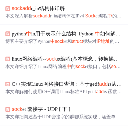
sock
add
r_in结构体详解
本文深入解析
sock
add
r_in结构体在IPv4
Sock
et编程
中
的作
用，重点讲解inet_pton函数如何通过指针实现‘引用传递’修
改内存值，并说明
struct
sock
add
r*类型转换的必要性，揭
python
中
in用于表示什么结构_Python
中
如何解析
St
示
Sock
et API设计
中
对多协议支持的通用机制。
博客主要介绍了Python
中
sock
et和
struct
模块对
IP地址
的转
换操作，如inet_aton、unpack、pack等函数的使用，还阐述
了网络地址和主机地址转换函数ntohl、htonl的作用，以及
linux网络编程--
sock
et编程(基本概念，转换操作，
s
不同字节序（big - endian和little - endian）对
IP地址
转换的
影响，同时对比了Python和MySQL
中
相关函数的差异。
本文详细介绍了Linux网络编程
中
的
sock
et接口，包括
sock
et的基本概念、特点，以及字节序转换操作，如网络序转
主机序、主机序转网络序。此外，还探讨了
IP地址
转换，
C++实现Linux网络接口查询：基于getif
add
rs从
IP地
如点分十进制到网络序的转换，并讲解了
struct
sock
add
r_i
n等数据结构的使用。最后，讨论了主机名转换操作及其相
本文详解如何使用C++调用Linux标准API getif
add
rs 函数，
关函数。
遍历系统网络接口地址链表，实现从IPv4/IPv6地址反向查
询对应接口名（如eth0、lo）的核心功能。内容涵盖方案选
sock
et 套接字 - UDP [ 下 ]
型对比、
struct
if
add
rs 数据结构解析、RAII内存管理、地
址族识别与二进制精确匹配、UP状态过滤、IPv6链路本地
本文详细阐述基于UDP套接字的群聊系统实现，涵盖单线
地址作用域处理，以及缓存优化与Docker容器网络调试实
程阻塞问题分析、多线程客户端设计（发送/接收分离）、
战。