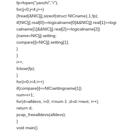
fp=fopen("yanzhi","r");
for(j=0;j<4;j++)
{fread(&NIC[j],sizeof(struct NICname),1,fp);
if(NIC[j].real[0]==logicalname[0]&&NIC[j].real[1]==logi
calname[1]&&NIC[j].real[2]==logicalname[2])
{name=NIC[j].setting;
compare[i]=NIC[j].setting[1];
}
}
i++;
fclose(fp);
}
for(i=0;i<4;i++)
if(compare[i]==NICsettingname[1])
num=i+1;
for(d=alldevs, i=0; i<num-1 ;d=d->next, i++);
return d;
pcap_freealldevs(alldevs);
}
void main()