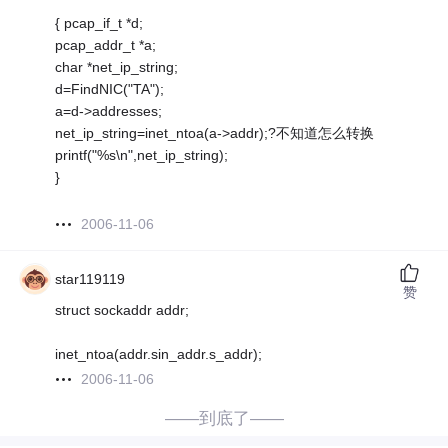
{ pcap_if_t *d;
pcap_addr_t *a;
char *net_ip_string;
d=FindNIC("TA");
a=d->addresses;
net_ip_string=inet_ntoa(a->addr);?不知道怎么转换
printf("%s\n",net_ip_string);
}
2006-11-06
star119119
赞
struct sockaddr addr;
inet_ntoa(addr.sin_addr.s_addr);
2006-11-06
——到底了——