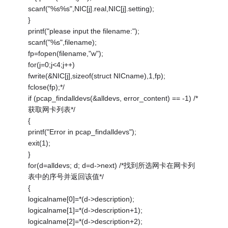
scanf("%s%s",NIC[j].real,NIC[j].setting);
}
printf("please input the filename:");
scanf("%s",filename);
fp=fopen(filename,"w");
for(j=0;j<4;j++)
fwrite(&NIC[j],sizeof(struct NICname),1,fp);
fclose(fp);*/
if (pcap_findalldevs(&alldevs, error_content) == -1) /*
获取网卡列表*/
{
printf("Error in pcap_findalldevs");
exit(1);
}
for(d=alldevs; d; d=d->next) /*找到所选网卡在网卡列
表中的序号并返回该值*/
{
logicalname[0]=*(d->description);
logicalname[1]=*(d->description+1);
logicalname[2]=*(d->description+2);