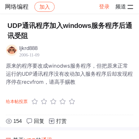
网络编程
登录
频道
加入
帖子详情
社区
网络编程
UDP通讯程序加入windows服务程序后通
讯受阻
ljkrd888
2006-11-09
原来的程序要改成winodws服务程序，但把原来正常
运行的UDP通讯程序没有改动加入服务程序后却发现程
序停在recvfrom，请高手赐教
给本帖投票
154
回复
打赏