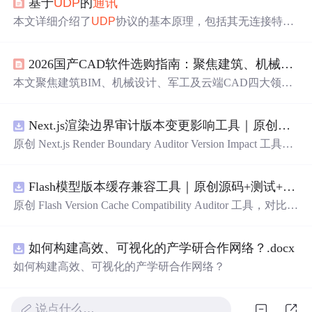
基于
UDP
的
通讯
本文详细介绍了
UDP
协议的基本原理，包括其无连接特
性、数据包发送机制及可能的数据丢失风险。通过具体的
C++代码示例，展示了如何在
Windows
环境下使用Winsock
2026国产CAD软件选购指南：聚焦建筑、机械、军工与云端设计
实现
UDP
服务器与客户端的通信过程。
本文聚焦建筑BIM、机械设计、军工及云端CAD四大领
域，系统梳理国产CAD软件的核心能力、部署方式（本地
单机/私有云/SaaS）、行业适配性（如国标支持、IFC兼
Next.js渲染边界审计版本变更影响工具｜原创源码+测试+离线报告
容、自主可控）、性能要求（CPU/内存/显卡配置）及API
集成能力。强调按实际场景验证功能，规避迁移风险，并
原创 Next.js Render Boundary Auditor Version Impact 工具，
提供分行业测试要点、资源占用观察方法与安全合规建
围绕“建立服务端组件、客户端组件、数据获取、缓存和交
议。
互边界图，识别错误跨界依赖”的结果，对比两个版本的输
Flash模型版本缓存兼容工具｜原创源码+测试+离线报告
入约定、规则参数、结果结构和风险项，识别变更影响。
压缩包包含完整源码、3 项自动化测试、可复现合成示
原创 Flash Version Cache Compatibility Auditor 工具，对比两
例、离线 HTML/JSON/SVG 报告、1080×720 真实运行效
个Flash模型版本的前缀规范、缓存键、Tokenizer、命中率
果图、README、运行说明、功能清单、MIT License 及
和重建成本。压缩包包含完整源码、3 项自动化测试、可
原创与授权声明。运行时零第三方依赖，不包含热点产品
如何构建高效、可视化的产学研合作网络？.docx
复现合成示例、离线 HTML/JSON/SVG 报告、1080×720
或开源项目源码、Logo、官方截图、论文、生产日志或其
真实运行效果图、README、运行说明、功能清单、MIT
如何构建高效、可视化的产学研合作网络？
他受限素材。
License 及原创与授权声明。运行时零第三方依赖，不包含
热点产品或开源项目源码、Logo、官方截图、论文、生产
日志或其他受限素材。
说点什么…