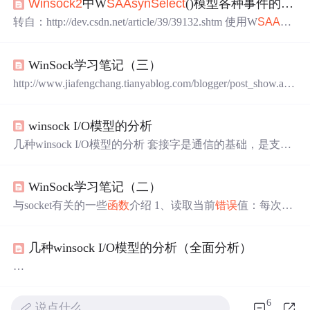
Winsock2
中W
SAAs
yn
Select
()模型各种事件的触发条件
转自：http://dev.csdn.net/article/39/39132.shtm 使用W
SAAs
y
n
Select
()模型的关键是要搞清楚各种事件的触发条件，不
然会造成读或写数据混乱。这些事件的触发条件同样适用
WinSock学习笔记（三）
于CAs
yn
cSocket=======================[1]FD_REA
D事件触发条件：1.在数据到达socket后，并且从来没有触
http://www.jiafengchang.tianyablog.com/blogger/post_show.as
发过FD_READ(也就是
p?BlogID=112133&PostID=1210707&idWriter=0&Key=0Wins
ock 的I/O操作：1、 两种I/O模式 阻塞模式：执行I/
winsock I/O模型的分析
O操作完成前会一直进行等待，不会将控制权交给程序。
套接字 默认为阻塞模式。可以通过多线程技术进行处理。
几种winsock I/O模型的分析 套接字是通信的基础，是支持

网络协议数据通信的基本接口。Winsocket 提供了一些有趣
的I/O模型，有助于应用程序通过一种“异步”方式，一次对
WinSock学习笔记（二）
一个或者多个套接字上进行的通信加以管理。这些模型包
括
select
（选择）、W
SAAs
yn
Select
（异步选择）、WSA
与socket有关的一些
函数
介绍 1、读取当前
错误
值：每次发
Event
Select
（事件选择）、Overlapped I/O（重叠 I/O）以
生
错误
时
，如果要对具体问题进行处理，那么就应该调用
及Comp...
这个
函数
取得
错误
代码。 int WSAGetLastError(voi
几种winsock I/O模型的分析（全面分析）
d ); #define h_errno WSAGetLastError()
错误
值
请
自己阅
读
Winsock2
.h。 2、将主机的unsigned long值转换为网络字
节顺序(32位)：为什...
概要
套接字是通信的基础，是支持网络协议数据通信的基本
6
说点什么…
接口。Winsocket 提供了一些有趣的I/O 模型，有助于应用