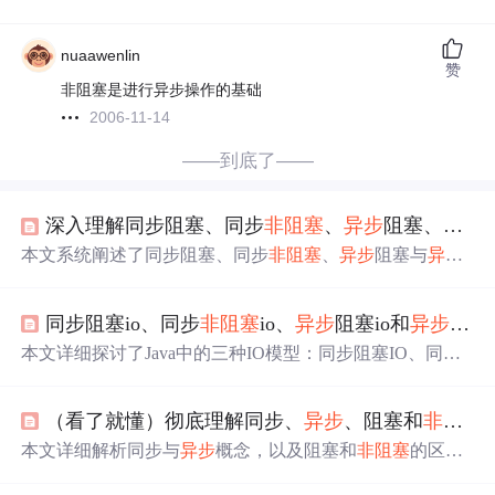
nuaawenlin
赞
非阻塞是进行异步操作的基础
2006-11-14
——到底了——
深入理解同步阻塞、同步
非阻塞
、
异步
阻塞、
异步
本文系统阐述了同步阻塞、同步
非阻塞
、
异步
阻塞与
异步
非阻塞
的核心区别，结合编程语言层面的实际应用场景，
分析其本质差异与适用条件。通过生动的生活案例和代码
同步阻塞io、同步
非阻塞
io、
异步
阻塞io和
异步
非阻
逻辑判断方法，帮助开发者准确识别函数类型，并探讨
异
步
非阻塞
的真实优势与成本，指出并无绝对优劣，需根据
本文详细探讨了Java中的三种IO模型：同步阻塞IO、同步
任务特性合理选择。
非阻塞
IO和
异步
非阻塞
IO，分析了它们的特点、适用场景
和编程示例，强调了
异步
非阻塞
IO在高并发环境中的优势
（看了就懂）彻底理解同步、
异步
、阻塞和
非阻塞
和编程复杂性。
本文详细解析同步与
异步
概念，以及阻塞和
非阻塞
的区
别，通过实例和图解帮助读者掌握编程中的核心概念。