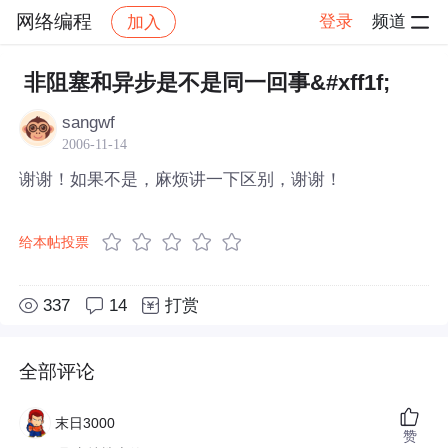
网络编程
登录
频道
加入
帖子详情
社区
网络编程
非阻塞和异步是不是同一回事&#xff1f;
sangwf
2006-11-14
谢谢！如果不是，麻烦讲一下区别，谢谢！
给本帖投票
337
14
打赏
全部评论
末日3000
赞