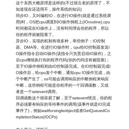
这个东西大概原理是这样的(不过很古老的原理了，不
知道现在还适用不，操作系统的知识)
同步IO，又叫编程IO，在进行IO操作(就是通过系统调
用)时，OS把cpu调度到IO操作例程上(IOroutine),cpu
时间都花在IO操作上，没有时间理会你的程序，所以
你的程序就被阻塞了。
异步IO，实现的机制有很多种，举些例子：IO控制
器、DMA等。在进行IO操作时，cpu给IO控制器发送I
O操作指令启动IO操作(该指令只负责启动IO操作)，之
后cpu继续执行你的程序代码(你的代码没有被阻塞)；
至于IO操作例程则由IO控制器完成。在IO控制器完成I
O操作后，给cpu发个中断，通知cpu IO操作完成，由
于中断产生了，os可能会调用响应的中断例程来响应
中断，这些例程可能是你程序的一个回调函数，又或
者是一个setevent调用。
回调函数这个很容易了解，至于setevent情况，你的程
序必须要有响应的等待事件的调用(该事件就是IO完成
事件了)，例如waitforsingleobject或者GetQueuedCo
mpletionStatus(IOCPs)