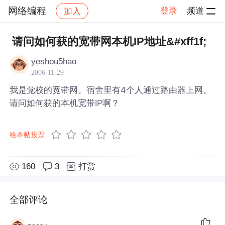
网络编程
登录
频道
加入
帖子详情
社区
网络编程
请问如何获的宽带网本机IP地址&#xff1f;
yeshou5hao
2006-11-29
我是党校的宽带网。宿舍里有4个人通过路由器上网。
请问如何获的本机宽带IP啊？
给本帖投票
160
3
打赏
全部评论