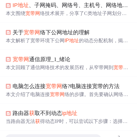
IP地址
、子网掩码、网络号、主机号、网络地址、主机地址、IP段/数字
本文围绕
宽带网
络技术展开，分享了C类地址子网划分例
题，介绍了
IP地址
、网络地址、主机地址、子网掩码、广
播地址等概念，阐述了根据
IP地址
和子网掩码求网络地址
关于
宽带网
络下公网地址的理解
和广播地址的方法，还涉及子网地址规划、子网掩码计算
等内容。
本文解析了宽带环境下公网
IP地址
的动态分配机制，揭示
运营商通过CGN实现多用户共享有限IPv4地址的技术原
理，并探讨了在同一网络下识别设备的实际方法，包括Wi
宽带网
通信原理_1_绪论
Fi名称、内网信息与Traceroute路径分析。
本文回顾了通信网络技术的发展历程，从窄带网到
宽带网
的转变，重点介绍了ATM和IP两种主流技术的特点及优缺
点。分析了ATM与IP的结合与竞争，探讨了下一代互联网
电脑怎么连接
宽带网
络?电脑连接宽带的方法
和下一代网的技术特性，包括IPv6、服务质量保证、安全
性、移动支持等关键议题。
本文介绍了电脑连接
宽带网
络的步骤。首先要确认网络设
备，包括宽带调制解调器和路由器；接着用网线连接调制
解调器和电脑；然后检查并更新网卡驱动；部分情况需手
路由器
获
取不到动态
ip地址
动设置
IP地址
；最后进行连接测试，若失败可重启设备或
联系运营商。
当路由器无法
获
得动态IP时，可以尝试以下步骤：选择路
由器上的动态IP上网模式，克隆MAC地址，以及修改路由
器的LAN口
IP地址
为192.168.8.1。完成这些设置后，通常