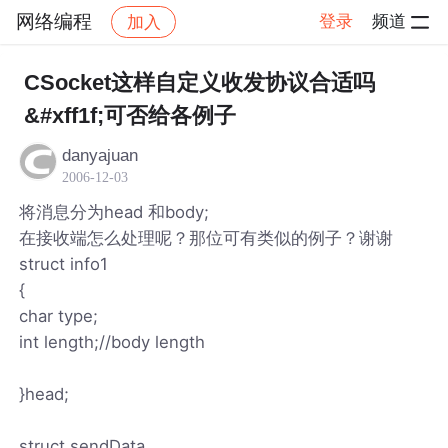
网络编程
登录
频道
加入
帖子详情
社区
网络编程
CSocket这样自定义收发协议合适吗
&#xff1f;可否给各例子
danyajuan
2006-12-03
将消息分为head 和body;
在接收端怎么处理呢？那位可有类似的例子？谢谢
struct info1
{
char type;
int length;//body length
}head;
struct sendData