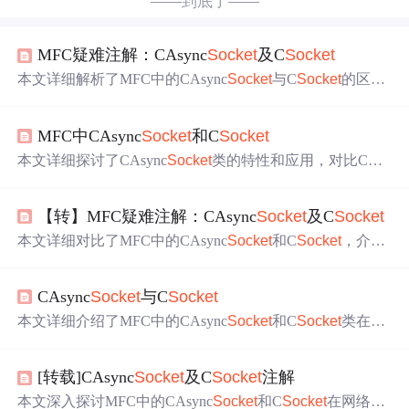
——到底了——
MFC疑难注解：CAsync
Socket
及C
Socket
本文详细解析了MFC中的CAsync
Socket
与C
Socket
的区别
及其使用方法。阐述了异步与同步通信模式的特点，并通
过生动的
例子
帮助理解。还深入探讨了CAsync
Socket
的异
MFC中CAsync
Socket
和C
Socket
步机制与C
Socket
的使用技巧。
本文详细探讨了CAsync
Socket
类的特性和应用，对比C
So
cket
类，阐述了异步通信的优势与挑战。通过实例说明了
如何管理和优化数据的发送与接收，强调了任务表和发送
【转】MFC疑难注解：CAsync
Socket
及C
Socket
进度的重要性。
本文详细对比了MFC中的CAsync
Socket
和C
Socket
，介绍
了两种类在不同场景下的适用性和具体用法。CAsync
Sock
et
适用于少量连接处理大量无步骤依赖业务，而C
Socket
适
CAsync
Socket
与C
Socket
合处理步骤依赖业务或多连接配多线程使用。
本文详细介绍了MFC中的CAsync
Socket
和C
Socket
类在
So
cket
编程中的应用，包括它们的区别、工作原理以及如何
在实际项目中高效使用。
[转载]CAsync
Socket
及C
Socket
注解
本文深入探讨MFC中的CAsync
Socket
和C
Socket
在网络编