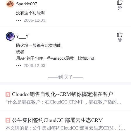
Sparkle007
赞
没有这个功能啊
2006-12-03
Y___Y
赞
防火墙一般都有此类功能
或者
用API钩子勾住一些winsock函数，比如bind
2006-12-03
——到底了——
Cloudcc销售自动化--CRM帮你搞定潜在客户
“什么是潜在客户：在CloudCC CRM中，潜在客户指的是
有关公司、个人的商机的原始详细信息（就像一张名
片）。这些信息来自多种渠道，可能来自商业会展、研讨
公牛集团签约CloudCC 部署云生态CRM
会、广告、 购买的外部名单资源及其他市场活动。”采摘
至CloudCC.com中国神州云动官网。
本文讲的是 : 公牛集团签约CloudCC 部署云生态CRM ,【IT