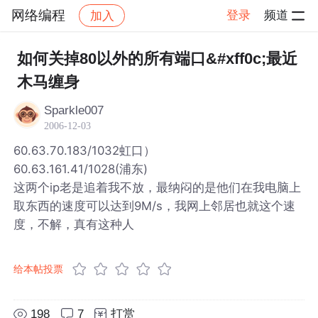
网络编程
登录
频道
加入
帖子详情
社区
网络编程
如何关掉80以外的所有端口&#xff0c;最近
木马缠身
Sparkle007
2006-12-03
60.63.70.183/1032虹口）
60.63.161.41/1028(浦东)
这两个ip老是追着我不放，最纳闷的是他们在我电脑上
取东西的速度可以达到9M/s，我网上邻居也就这个速
度，不解，真有这种人
给本帖投票
198
7
打赏