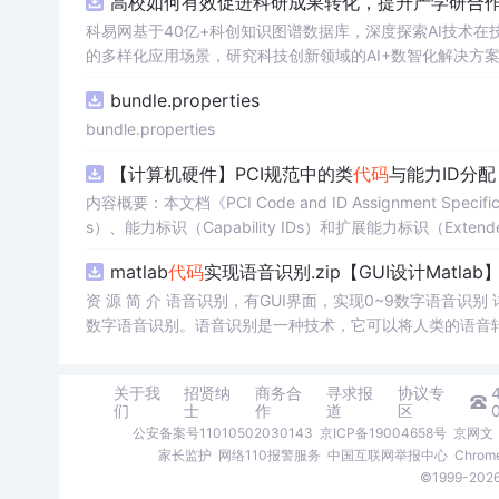
高校如何有效促进科研成果转化，提升产学研合作效
程的学生，特别是准备期末考试或需要强化基础知识的初学者。; 使用场景及目标：①用于考前复习，检验对C语言核心概念的
②辅助教师出题或课堂教学练习；③通过反复练习提高编
科易网基于40亿+科创知识图谱数据库，深度探索AI技术
重点关注易错题和涉及复杂逻辑控制的题目，理解每道题背
的多样化应用场景，研究科技创新领域的AI+数智化解决方
bundle.properties
bundle.properties
【计算机硬件】PCI规范中的类
代码
与能力ID分
内容概要：本文档《PCI Code and ID Assignment Specifi
s）、能力标识（Capability IDs）和扩展能力标识（Exte
包括存储控制器、网络控制器、显示设备、输入设备等，并为每种设
matlab
代码
实现语音识别.zip【GUI设计Matlab
资 源 简 介 语音识别，有GUI界面，实现0~9数字语音识
数字语音识别。语音识别是一种技术，它可以将人类的语音
语音控制和自动语音识别。语音识别技术的发展使得我们能够通过
的重要性，我们还将介绍一种具有图形用户界面（GUI）的
关于我
招贤纳
商务合
寻求报
协议专
用户能够轻松地使用语音识别系统。通过GUI界面，用户可
们
士
作
道
区
因此，通过结合语音识别技术和GUI界面，我们可以实现0
公安备案号11010502030143
京ICP备19004658号
京网文〔
家长监护
网络110报警服务
中国互联网举报中心
Chro
©1999-2