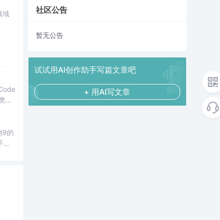
社区公告
领域
暂无公告
试试用AI创作助手写篇文章吧
Code
+ 用AI写文章
分类，
到9的
手、
式，使
数字。