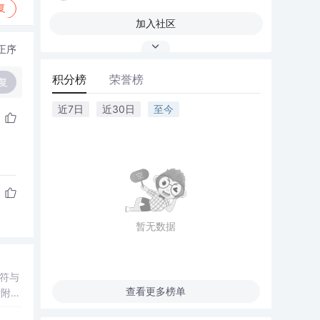
复
加入社区
正序
积分榜
荣誉榜
复
近7日
近30日
至今
暂无数据
符与
查看更多榜单
后附有