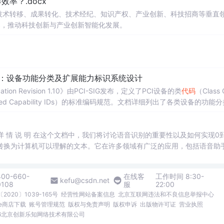
率？.docx
掌握程度；
程思维与
在技术转移、成果转化、技术经纪、知识产权、产业创新、科技招商等垂直
代码
逻辑分析能力。; 阅读建议：建议结合教材和上机实践进行练习，
后的程序执行流程，以达到真正掌握语言特性的目的。
案，推动科技创新与产业创新智能化发展。
配：设备功能分类及扩展能力标识系统设计
cation Revision 1.10》由PCI-SIG发布，定义了PCI设备的类
代码
（Class 
nded Capability IDs）的标准编码规范。文档详细列出了各类设备的功能
备类型分配唯一的Base Class、Sub-C
】
别 详 情 说 明 在这个文档中，我们将讨论语音识别的重要性以及如何实现0
转换为计算机可以理解的文本。它在许多领域有广泛的应用，包括语音助
语音与计算机进行交互，使我们的生活更加便捷和高效。 除了语音识别
方法来实现0到9的数字语音识别。GUI界面可以提供直观和方便的操作方
400-660-
在线客
工作时间 8:30-
以输入数字并进行语音识别，系统将识别用户的语音并将其转换为对应的
kefu@csdn.net
0108
服
22:00
到9的数字语音识别，为用户提供更好的交互体验和准确的识别结果。
2020〕1039-165号
经营性网站备案信息
北京互联网违法和不良信息举报中心
me商店下载
账号管理规范
版权与免责声明
版权申诉
出版物许可证
营业执照
026北京创新乐知网络技术有限公司