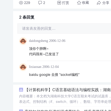
229
2
打赏
分享
收藏
2 条
回复
请发表友善的回复…
daidongsheng
2006-12-06
顶你个肺啊~
代码我有~已发送了
lixiaosan
2006-12-04
baidu google 去搜 “socket编程”
【计算机科学】C语言基础语法与编程实践：湖
内容概要：本文档为湖南科技大学C语言期末考试的试题库
表达式、控制结构（if、switch、循环）、数组、字符
正确答案，旨在帮助学生巩固C语言语法和程序逻辑理解，提升编程实践能力。; 适合人群：适用于高