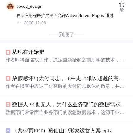
bovey_design
赞
在iis应用程序扩展里面允许Active Server Pages 通过
2006-12-08
——到底了——
从现在开始吧
作者即将面临找工作，决定重新拾起之前所学的技术，包
括英语、Java等，并使用本平台记录接下来半年的学习过
程，希望能得到高人的指导。
放假感怀! (大付同志，18中史上难以超越的高度!)
作者在博客中表达了对尊敬的大付同志退休的敬意，并期
待自己能够卸任教研组长一职，同时提到了面临的英语和
技术瓶颈问题。
数据人PK也无人，为什么业务部门的数据需求都是急活？
数据部门常常面临业务部门的紧急数据需求，这源于业务
的动态性和市场竞争压力。麦聪软件提出，通过构建全域
数据资产目录，提前开发常用需求，以及利用低代码平台
（共97页PPT）葛仙山IP形象运营方案.pptx
快速响应急活儿，可以有效缓解这一问题。麦聪DaaS平台