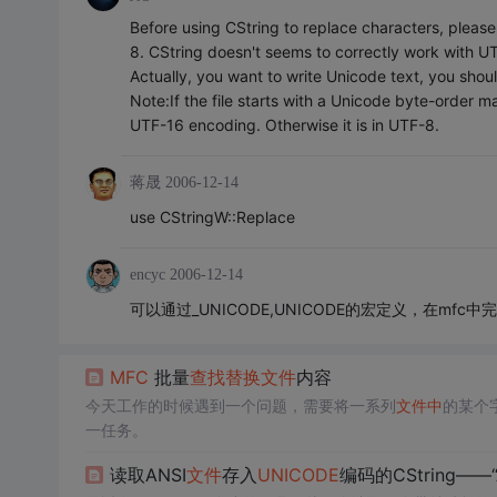
Before using CString to replace characters, pleas
8. CString doesn't seems to correctly work with U
Actually, you want to write Unicode text, you shou
Note:If the file starts with a Unicode byte-order 
UTF-16 encoding. Otherwise it is in UTF-8.
蒋晟
2006-12-14
use CStringW::Replace
encyc
2006-12-14
可以通过_UNICODE,UNICODE的宏定义，在mfc
MFC
批量
查找
替换
文件
内容
今天工作的时候遇到一个问题，需要将一系列
文件
中
的某个
一任务。
读取ANSI
文件
存入
UNICODE
编码的CString——“