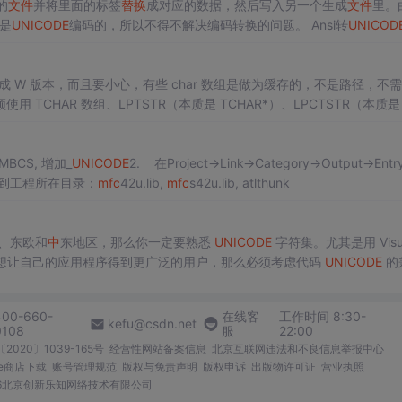
的
文件
并将里面的标签
替换
成对应的数据，然后写入另一个生成
文件
里。
却是
UNICODE
编码的，所以不得不解决编码转换的问题。 Ansi转
UNICOD
crosoft.com/en-us/l
I 也要改成 W 版本，而且要小心，有些 char 数组是做为缓存的，不是路径，不
HAR 数组、LPTSTR（本质是 TCHAR*）、LPCTSTR（本质是 
 char*、const char*，所以改字符集是不行的（行的话也不会当一期项目
MBCS, 增加_
UNICODE
2. 在Project->Link->Category->Output->Entr
到工程所在目录：
mfc
42u.lib,
mfc
s42u.lib, atlthunk
、东欧和
中
东地区，那么你一定要熟悉
UNICODE
字符集。尤其是用 Visua
想让自己的应用程序得到更广泛的用户，那么必须考虑代码
UNICODE
的
模式下运行。本文将介绍
UNICODE
的一些基本
400-660-
在线客
工作时间 8:30-
kefu@csdn.net
0108
服
22:00
2020〕1039-165号
经营性网站备案信息
北京互联网违法和不良信息举报中心
me商店下载
账号管理规范
版权与免责声明
版权申诉
出版物许可证
营业执照
026北京创新乐知网络技术有限公司