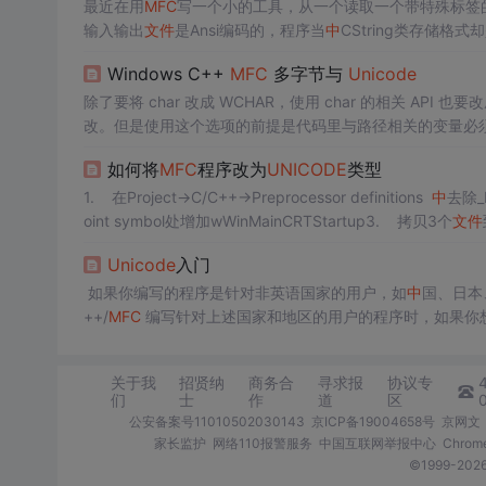
最近在用
MFC
写一个小的工具，从一个读取一个带特殊标签
输入输出
文件
是Ansi编码的，程序当
中
CString类存储格式
个部分需要调用MutibyteToWideChar函数，参考http://msdn.mi
Windows C++
MFC
多字节与
Unicode
除了要将 char 改成 WCHAR，使用 char 的相关 AP
改。但是使用这个选项的前提是代码里与路径相关的变量必须使用 TC
st TCHAR*）才行，而客户代码里使用的全是 char 数组和
如何将
MFC
程序改为
UNICODE
类型
过来）。在调用到 fopen_s 的时候程序就会报错退出。
1. 在Project->C/C++->Preprocessor definitions
中
去除_
oint symbol处增加wWinMainCRTStartup3. 拷贝3个
文件
Unicode
入门
如果你编写的程序是针对非英语国家的用户，如
中
国、日本
++/
MFC
编写针对上述国家和地区的用户的程序时，如果你
性，也就是说它既在 ASCII 模式下运行 ，也能在
UNICODE
关于我
招贤纳
商务合
寻求报
协议专
们
士
作
道
区
公安备案号11010502030143
京ICP备19004658号
京网文〔
家长监护
网络110报警服务
中国互联网举报中心
Chro
©1999-2