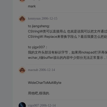
mark
kennysun
2006-12-15
to jiangsheng:
CStringW类可以直接用么 也就是说我可以把文件通过CFil
CStringW::Replace来替换字段么？最后我要怎么把
to yjgx007：
我的文件头部没有标识字节，如果用notepad打开再
wchar_t做buffer读出的内容中少部分无法正常显示，
macnab
2006-12-14
WideCharToMultiByte
用他吧,很强的.
yjgx007
2006-12-14