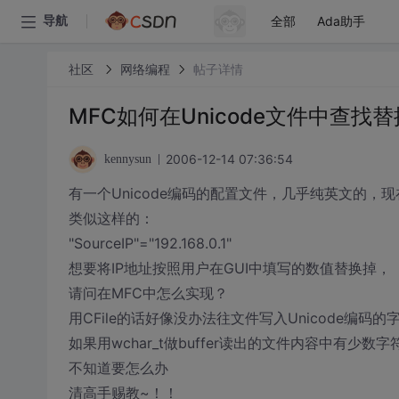
全部
Ada助手
导航
社区
网络编程
帖子详情
MFC如何在Unicode文件中查找替
2006-12-14 07:36:54
kennysun
有一个Unicode编码的配置文件，几乎纯英文的
类似这样的：
"SourceIP"="192.168.0.1"
想要将IP地址按照用户在GUI中填写的数值替换掉，
请问在MFC中怎么实现？
用CFile的话好像没办法往文件写入Unicode编码的
如果用wchar_t做buffer读出的文件内容中有少数
不知道要怎么办
清高手赐教~！！