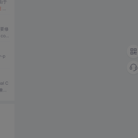
由于
E
这
需要修
con
发包
y-p
l C
兼容