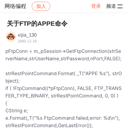
网络编程
登录
频道
加入
帖子详情
社区
网络编程
关于FTP的APPE命令
xijia_130
2006-12-18
pFtpConn = m_pSession->GetFtpConnection(strSe
rverName,strUserName,strPassword,nPort,FALSE);
strRestPointCommand.Format( _T("APPE %s"), strO
bject);
if ( !FtpCommand((*pFtpConn), FALSE, FTP_TRANS
FER_TYPE_BINARY, strRestPointCommand, 0, 0) )
{
CString e;
e.Format(_T("%s FtpCommand failed,error: %d\n"),
strRestPointCommand,GetLastError());