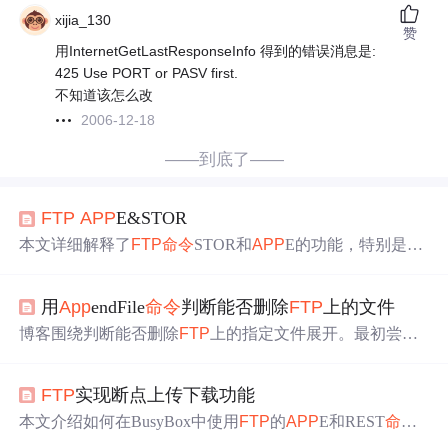
xijia_130
赞
用InternetGetLastResponseInfo 得到的错误消息是:
425 Use PORT or PASV first.
不知道该怎么改
2006-12-18
——到底了——
FTP
APP
E&STOR
本文详细解释了
FTP
命令
STOR和
APP
E的功能，特别是当
服务器端文件已存在时的不同行为。通过Xlight
FTP
服务
器的测试结果，展示了在文件存在或不存在时
命令
的具体
用
App
endFile
命令
判断能否删除
FTP
上的文件
响应，提供了避免文件覆盖问题的实用建议。
博客围绕判断能否删除
FTP
上的指定文件展开。最初尝试
用
FTP
的RNTO
命令
，但在IIS 5和Linux下的VS
FTP
D中情
况复杂，判断易失败。后提出用
APP
E
命令
，不过使用时
FTP
实现断点上传下载功能
需先判断文件是否存在，且发送前要先发送PORT或PASV
命令
。测试多种操作，仍难确定删除是否成功。
本文介绍如何在BusyBox中使用
FTP
的
APP
E和REST
命令
实现文件的断点上传和下载功能。通过修改默认的
ftp
put和
f