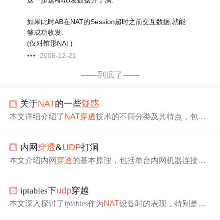
这一步这A向B发数据开了洞.
如果此时AB在NAT的Session超时之前交互数据,就能
够成功收发.
(仅对锥形NAT)
2006-12-21
——到底了——
关于
NAT
的一些
疑惑
本文详细介绍了
NAT
穿透
技术的不同分类及其特点，包括
ALG、MIDCOM、代理技术、隧道机制及协议扩展等方
式，探讨了每种方式的优缺点，并对比了不同
穿透
技术的
内网
穿透
&
UDP
打洞
应用场景。
本文介绍内网
穿透
的基本原理，包括单台内网机器连接外
网和服务的场景，以及两台内网机器之间的通信过程。详
细解释了如何通过
NAT
转换进行
UDP
穿透
，使内网机器能
iptables下
udp
穿越
够相互通信。
本文深入探讨了iptables作为
NAT
设备时的表现，特别是在S
tun协议下的分类，以及如何与Socks5代理配合实现
UDP
穿