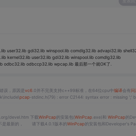
发表回
er32.lib gdi32.lib winspool.lib comdlg32.lib advapi32.lib shell32
lib kernel32.lib user32.lib gdi32.lib winspool.lib comdlg32.lib
 uuid.lib odbc32.lib odbccp32.lib wpcap.lib 最后那一个就OK了.
错误，原因是
vc6
.0并不完美支持c++99标准，在64位cpu中
编译
会有
问
c:\wpdpack\include\
pcap
-stdinc.h(79) : error C2144: syntax error : missing ';' 
.org/devel.htm 下载
Win
Pcap
的安装包(
Win
Pcap
.exe)和
Win
Pcap
的Dev
K不是最新的， 请下载4.0.1版本的
Win
Pcap
的安装包和Developer's Pa
的会
编译
不过。 PPS：当然，你也可以先更新你的