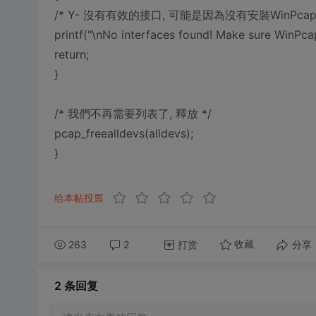
/* Y- 沒有有效的接口, 可能是因為沒有安裝WinPcap 
printf("\nNo interfaces found! Make sure WinPcap 
return;
}
/* 我們不再需要列表了, 釋放 */
pcap_freealldevs(alldevs);
}
给本帖投票
263
2
打赏
分享
收藏
2 条
回复