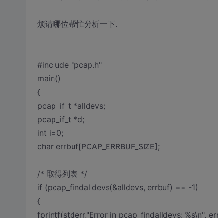
烦请哪位帮忙分析一下.
#include "pcap.h"
main()
{
pcap_if_t *alldevs;
pcap_if_t *d;
int i=0;
char errbuf[PCAP_ERRBUF_SIZE];
/* 取得列表 */
if (pcap_findalldevs(&alldevs, errbuf) == -1)
{
fprintf(stderr,"Error in pcap_findalldevs: %s\n", er