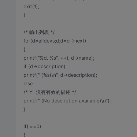
exit(1);
}
/* 輸出列表 */
for(d=alldevs;d;d=d->next)
{
printf("%d. %s", ++i, d->name);
if (d->description)
printf(" (%s)\n", d->description);
else
/* Y- 沒有有效的描述 */
printf(" (No description available)\n");
}
if(i==0)
{