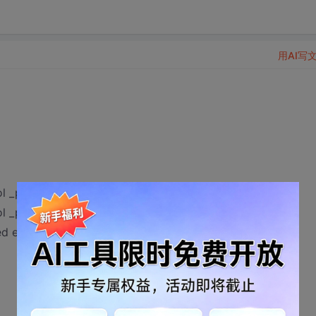
用AI写
ol _pcap_freealldevs
ol _pcap_findalldevs
ed externals