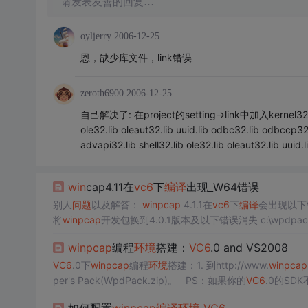
请发表友善的回复…
oyljerry
2006-12-25
恩，缺少库文件，link错误
zeroth6900
2006-12-25
自己解决了: 在project的setting->link中加入kernel32.lib us
ole32.lib oleaut32.lib uuid.lib odbc32.lib odbccp32.
advapi32.lib shell32.lib ole32.lib oleaut32.lib
win
cap4.11在
vc6
下
编译
出现_W64错误
别人
问题
以及解答：
win
pcap
4.1.1在
vc6
下
编译
会出现以下
将
win
pcap
开发包换到4.0.1版本及以下错误消失 
e ...
win
pcap
编程
环境
搭建：
VC6
.0 and VS2008
VC6
.0下
win
pcap
编程
环境
搭建：1. 到http://www.
win
pcap
per's Pack(WpdPack.zip)。 PS：如果你的
VC6
.0的SD
(经测试，该版本在“旧”的
VC6
.0中可用)， 因为太高版本