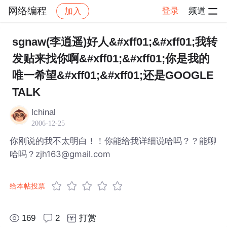
网络编程
登录
频道
加入
帖子详情
社区
网络编程
sgnaw(李逍遥)好人&#xff01;&#xff01;我转
发贴来找你啊&#xff01;&#xff01;你是我的
唯一希望&#xff01;&#xff01;还是GOOGLE
TALK
lchinal
2006-12-25
你刚说的我不太明白！！你能给我详细说哈吗？？能聊
哈吗？zjh163@gmail.com
给本帖投票
169
2
打赏