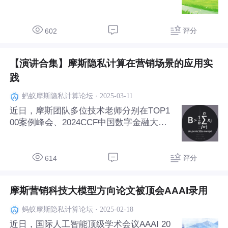
中，成功进入前4.6%，获得2025AAAI oral
presentation资格。来自摩斯的代表，于近
日在费城完成演讲。 摩斯的代表分析了当
评分
602
前离线调优方法所存在
【演讲合集】摩斯隐私计算在营销场景的应用实
践
·
2025-03-11
蚂蚁摩斯隐私计算论坛
近日，摩斯团队多位技术老师分别在TOP1
00案例峰会、2024CCF中国数字金融大
会、2024开放原子开发者大会上发表演
讲。围绕“隐私计算”、“营销业务”等话题，
从摩斯密码库、隐私计算技术到摩斯隐私计
评分
614
算在营销场景应用、助力营销业务增长与数
据合规等多方
摩斯营销科技大模型方向论文被顶会AAAI录用
·
2025-02-18
蚂蚁摩斯隐私计算论坛
近日，国际人工智能顶级学术会议AAAI 20