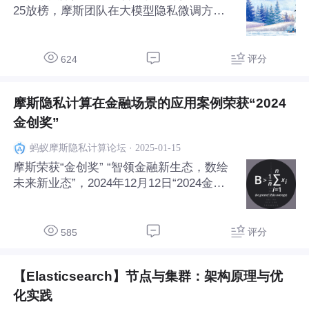
25放榜，摩斯团队在大模型隐私微调方向
论文被该会议录用！ 要让大模型适应各不
一样的下游任务，微调必不可少。常规的中
心化微调过程需要模型和数据存在于同一位
评分
624
置 —— 要么需要数据所有者上传数据（这
会威胁到数据所
摩斯隐私计算在金融场景的应用案例荣获“2024
金创奖”
·
2025-01-15
蚂蚁摩斯隐私计算论坛
摩斯荣获“金创奖” “智领金融新生态，数绘
未来新业态”，2024年12月12日“2024金融
科技年会暨第十五届金融科技创新奖颁奖活
动”落幕，摩斯凭借《摩斯隐私计算平台在
金融场景的应用》案例，荣获“金创奖——
评分
585
数据技术与应用创新奖”。 本次“首都金融创
【Elasticsearch】节点与集群：架构原理与优
化实践