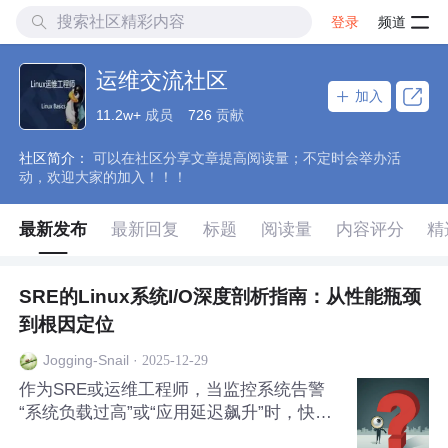
登录
频道
运维交流社区
加入
11.2w+
成员
726
贡献
社区简介：
可以在社区分享文章提高阅读量；不定时会举办活
动，欢迎大家的加入！！！
最新发布
最新回复
标题
阅读量
内容评分
精
SRE的Linux系统I/O深度剖析指南：从性能瓶颈
到根因定位
·
2025-12-29
Jogging-Snail
作为SRE或运维工程师，当监控系统告警
“系统负载过高”或“应用延迟飙升”时，快速
判断是否是I/O问题，并精准定位，是一项