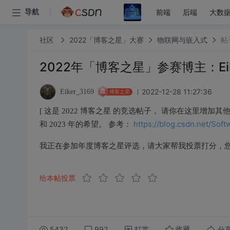
前端
后端
大数
导航
社区
2022「博客之星」大赛
物联网与嵌入式
帖
2022年「博客之星」参赛博主：Eike
2022-12-28 11:27:36
Eiker_3169
博客之星
[ 这是 2022 博客之星 的竞选帖子， 请你在这里增加
https://blog.csdn.net/Soft
和 2023 年的希望。 参考：
我正在参加年度博客之星评选，请大家帮我投票打分，
给本帖投票
5432
992
打赏
分
收藏