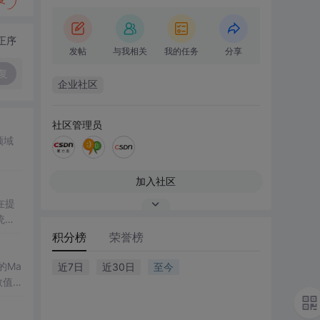
正序
发帖
与我相关
我的任务
分享
复
企业社区
社区管理员
领域
加入社区
在提
统凸
涵盖
积分榜
荣誉榜
保留
的Ma
近7日
近30日
至今
域的
数值
格式
生物
了该方