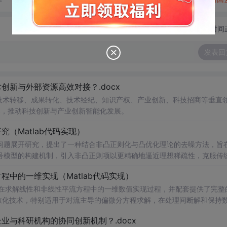
切换为时间
发表回
新与外部资源高效对接？.docx
在技术转移、成果转化、技术经纪、知识产权、产业创新、科技招商等垂直
案，推动科技创新与产业创新智能化发展。
（Matlab代码实现）
问题展开研究，提出了一种结合非凸正则化与凸优化理论的去噪方法，旨
号模型的构建机制，引入非凸正则项以更精确地逼近理想稀疏性，克服传
模型求解的稳定性与收敛性。整个算法流程在Matlab平台上完整实现，
中的一维实现（Matlab代码实现）
配套提供可复现的代码资源，便于研究人员进一步验证与拓展。该方法在
适合人群：具备一定信号与系统、数字信号处理
在求解线性和非线性平流方程中的一维数值实现过程，并配套提供了完整
编程能力的研究生、科研人员及从事语音增强、音频工程、通信系统等相关领
离散化技术，特别适用于对流主导的偏微分方程求解，在处理间断解和保持
心理论基础，包括弱形式构造、局部基函数选取、数值通量处理、时间推进
与科研机构的协同创新机制？.docx
凸优化与凸优化算法的融合机制；③为后续研究非凸正则化在图像去噪、
通过多个典型算例（如线性对流、Burgers方程等）的仿真分析，充分验证