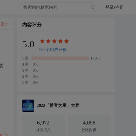
.
登录/注册
文章
内容评分
5.0
583个用户评价
5星
100%
4星
0%
馈
3星
0%
2星
0%
1星
0%
2022「博客之星」大赛
6,972
4,096
社区成员
社区内容
复