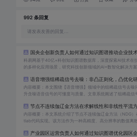
992 条
回复
请发表友善的回复…
国央企创新负责人如何通过知识图谱推动企业技术创
科易网基于40亿+科创知识图谱数据库，深度探索AI技术
的多样化应用场景，研究科技创新领域的AI+数智化解决方
语音增强组稀疏信号去噪：非凸正则化，凸优化研究
内容概要：本文围绕【语音增强】领域中的组稀疏信号去噪
升含噪语音信号的可懂度与质量。文章系统阐述了组稀疏信
正则化在稀疏表达上的局限性，并采用高效的凸优化算法保障
节点不连续伽辽金方法在求解线性和非线性平流方程
语音信号预处理、稀疏系数求解、去噪重构等关键环节，并
数学可处理性的同时显著增强了去噪性能，尤其适用于低信噪比环境下的语音恢复任务。; 
内容概要：本文系统介绍了节点不连续伽辽金方法（NDG）
理论基础，熟悉稀疏表示与最优化方法，且拥有Matlab
tlab代码实现。该方法作为一种高精度、高分辨率的数值
工程技术人员。; 使用场景及目标：①应用于语音通信、智能助听设备、语音识别前端等对语音质量要求较高的实际系统中；②作为高校
稳定性方面具有突出优势。文章详细阐述了NDG方法的核
产业园区运营负责人如何通过知识图谱优化园区企业
课程或科研项目中的教学案例，帮助深入理解稀疏表示、非
（如显式Runge-Kutta方法）以及边界条件的实施策略。