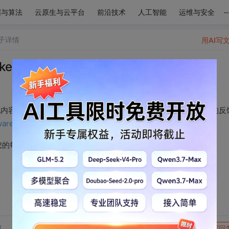
..
据与算法
云原生与云平台
前沿技术
人工智能
运维与安全
子详情
用AI写
r_3169
其他内容。 包括但不限于：你这一年的收获，感悟， 对CSDN 产品的反
wareTeacher/article/details/128392189
]
您的每一分都是对我的支持与鼓励。
转发到动态
举报
享
写回