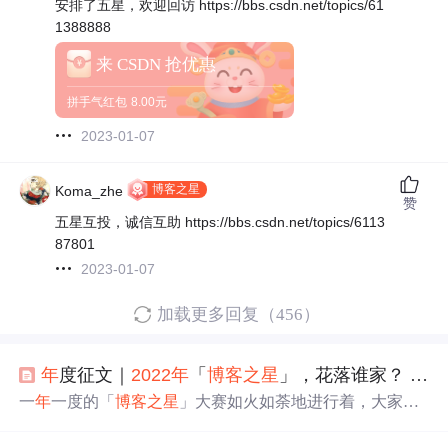
安排了五星，欢迎回访 https://bbs.csdn.net/topics/61
1388888
来 CSDN 抢优惠
拼手气红包
8.00元
2023-01-07
博客之星
Koma_zhe
赞
五星互投，诚信互助 https://bbs.csdn.net/topics/6113
87801
2023-01-07
加载更多回复（456）
年
度征文｜
2022
年
「
博客
之星
」，花落谁家？ 大家来竞猜吧
一
年
一度的「
博客
之星
」大赛如火如荼地进行着，大家都
忙着评分、发帖、回帖.....今天发现我在分组的排名只有40
多名，基本上算是放弃了。顺带还想以此文参加
2022
CSD