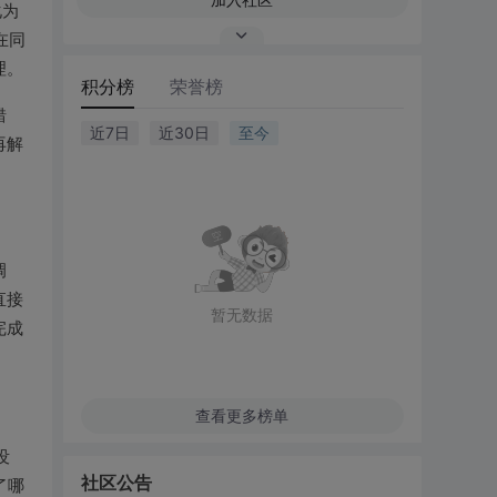
化为
在同
理。
积分榜
荣誉榜
错
近7日
近30日
至今
再解
调
直接
暂无数据
完成
查看更多榜单
没
社区公告
了哪