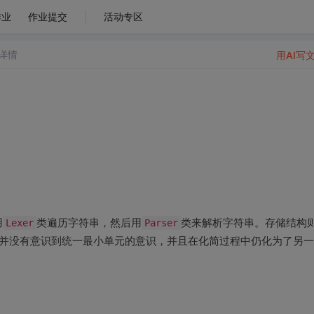
作业
作业提交
活动专区
详情
用AI写
用
Lexer
类遍历字符串，然后用
Parser
类来解析字符串。存储结构
并没有意识到统一最小单元的意识，并且在化简过程中仍化为了另一
。