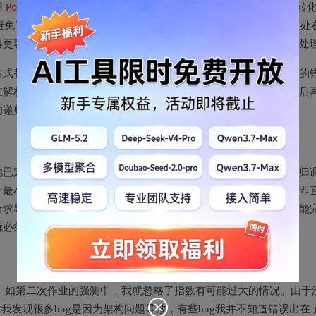
用
Poly
,
Mono
体系来存储化简后的结果。即将解析体系的
AST
树转
避免了很多问题。同时由于最小单位的统一，需要化简的各种因子处
得更容易处理，只需在类中封装好相应的算数运算，就能统一进行处
方式替换函数表达式中的参数。同时为了避免因替换先后顺序导致的
在解析字符串的过程中如果遇到函数则进行字符串替换，替换完以后
的递归操作。
他已定义的函数，由于我在第二次作业中的架构已经支持函数的递归
一最小单元来存储解析结果，所以我的求导直接在单项式上进行，即
行求导。这样做的优点是代码改动量小，只需添加一个求导方法就能
就必须进行重构。
分。如第二次作业的强测中，我就忽略了指数有可能过大的情况。由于
我发现很多bug是因为架构问题导致，有些bug我并不知道错误出在