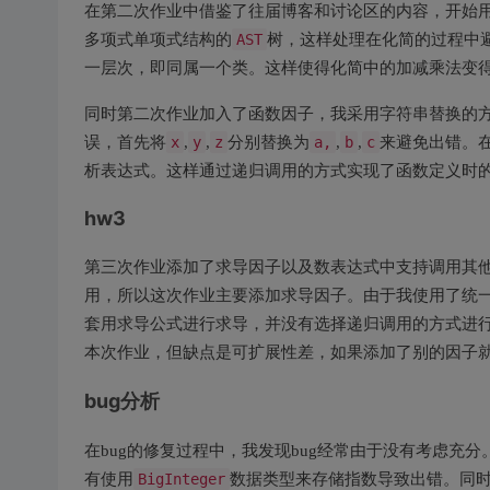
在第二次作业中借鉴了往届博客和讨论区的内容，开始
多项式单项式结构的
AST
树，这样处理在化简的过程中
一层次，即同属一个类。这样使得化简中的加减乘法变
同时第二次作业加入了函数因子，我采用字符串替换的
误，首先将
x
,
y
,
z
分别替换为
a,
,
b
,
c
来避免出错。
析表达式。这样通过递归调用的方式实现了函数定义时
hw3
第三次作业添加了求导因子以及数表达式中支持调用其
用，所以这次作业主要添加求导因子。由于我使用了统
套用求导公式进行求导，并没有选择递归调用的方式进
本次作业，但缺点是可扩展性差，如果添加了别的因子
bug分析
在bug的修复过程中，我发现bug经常由于没有考虑充
有使用
BigInteger
数据类型来存储指数导致出错。同时