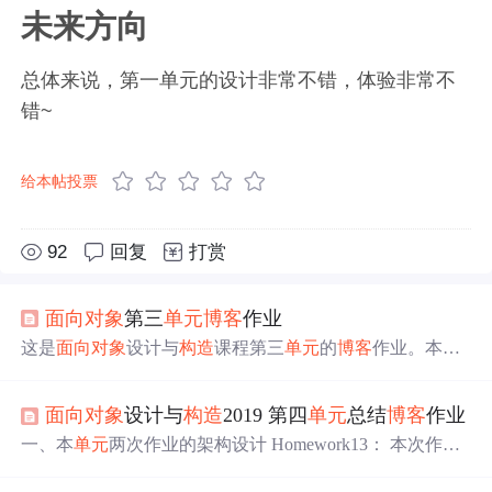
未来方向
总体来说，第一单元的设计非常不错，体验非常不
错~
给本帖投票
92
回复
打赏
面向对象
第三
单元
博客
作业
这是
面向对象
设计与
构造
课程第三
单元
的
博客
作业。本
单
元
我们主要学习了Java的JML规格和规格与实现分离的思
想，同时拔高了图论相关知识。本
单元
可以说是严谨逻辑
面向对象
设计与
构造
2019 第四
单元
总结
博客
作业
和高效算法结合的典范。此外，这篇
博客
还有我对程序测
试的一些思考和实现，包括黑盒测试、压力测试、JUnit测
一、本
单元
两次作业的架构设计 Homework13： 本次作业
试等，敬请大家批评指正！
的架构较为简单，除了Main类和官方要求的接口实现类My
UmlInteraction类以外，我还自己创建了三个类：MyClass、