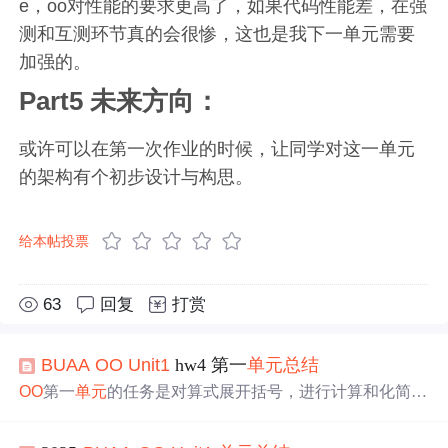
e，oo对性能的要求更高了，如果代码性能差，在强
测和互测环节真的会很惨，这也是我下一单元需要
加强的。
Part5 未来方向：
或许可以在第一次作业的时候，让同学对这一单元
的架构有个初步设计与构思。
给本帖投票
63
回复
打赏
BUAA
OO
Unit1
hw4 第一
单元
总结
OO
第一
单元
的任务是对算式展开括号，进行计算和化简，
几次迭代的任务是添加不同的计算，不断复杂化，例如三
角函数，求导等。感觉有以下几点收获，首先要构思好架