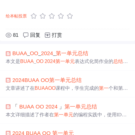
给本帖投票
81
回复
打赏
BUAA
_
OO
_
2024
_
第一
单元
总结
本文是
BUAA
_
OO
2024
第一
单元
表达式化简作业的
总结
。
作者分享了三次作业的任务、思路、优化、Bug等情况，
还介绍了自动化评测机搭建与优化。通过作业，作者领悟
2024
BUAA
OO
第一
单元
总结
了面向对象思想，代码践行了SOLID原则，但也存在架构
和优化算法待改进的问题。
文章讲述了在
BUAA
OO
课程中，学生完成的
第一
个和第二
次作业，涉及解析单变量表达式、构建表达式树、处理括
号、幂函数、自定义函数和指数函数，以及后续的求导计
「
BUAA
OO
2024
」
第一
单元
总结
算。作业内容包括Lexer和Parser类的设计，多项式计算的
实现，以及优化性能的方法和心得
本文详细描述了作者在
第一
单元
的编程实践中，使用IDEA
的插件进行复杂度分析和代码规模管理，通过UML类图设
计表达式解析系统，包括处理幂函数、常数、自定义函
2024
BUAA
OO
第一
单元
数、指数函数和求导操作。文章强调了面向对象设计的重