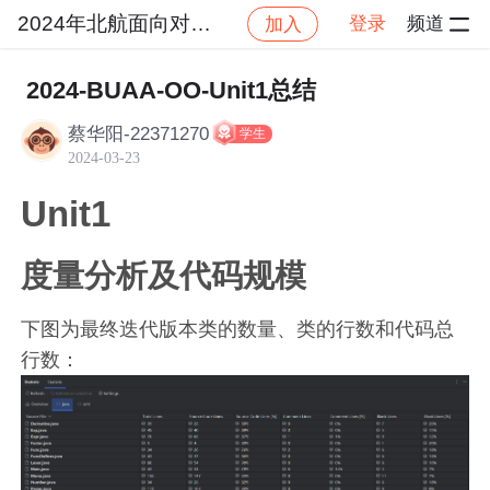
2024年北航面向对象设计与构造
登录
频道
加入
帖
社区
2024年北航面向对象设计与构造
作业
2024-BUAA-OO-Unit1总结
蔡华阳-22371270
学生
2024-03-23
Unit1
度量分析及代码规模
下图为最终迭代版本类的数量、类的行数和代码总
行数：