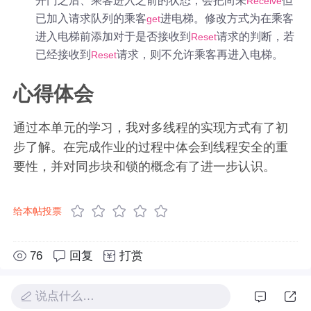
开门之后、乘客进入之前的状态，会把尚未
但
Receive
已加入请求队列的乘客
进电梯。修改方式为在乘客
get
进入电梯前添加对于是否接收到
请求的判断，若
Reset
已经接收到
请求，则不允许乘客再进入电梯。
Reset
心得体会
通过本单元的学习，我对多线程的实现方式有了初
步了解。在完成作业的过程中体会到线程安全的重
要性，并对同步块和锁的概念有了进一步认识。
给本帖投票
76
回复
打赏
说点什么…
面向对象
设计与构造
第二
单元
总结