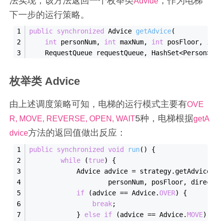
法实现，该方法返回一个枚举类
，作为电梯
Advide
下一步的运行策略。
public
synchronized
 Advice 
getAdvice
(
int
 personNum, 
int
 maxNum, 
int
 posFloor, 
int
    RequestQueue requestQueue, HashSet<Person> p
枚举类 Advice
由上述调度策略可知，电梯的运行模式主要有
OVE
5种，电梯根据
R, MOVE, REVERSE, OPEN, WAIT
getA
方法的返回值做出反应：
dvice
public
synchronized
void
run
()
{
while
 (
true
) {
            Advice advice = strategy.getAdvice(i
                    personNum, posFloor, directi
if
 (advice == Advice.
OVER
) {
break
;
            } 
else
if
 (advice == Advice.
MOVE
) {