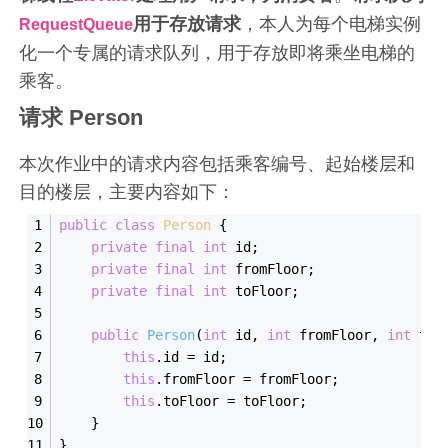
用于存放请求
，本人为每个电梯实例
RequestQueue
化一个专属的请求队列，用于存放即将乘坐电梯的
乘客。
请求 Person
本次作业中的请求内容包括乘客编号、起始楼层和
目的楼层，主要内容如下：
public
class
Person
{
private
final
int
 id;
private
final
int
 fromFloor;
private
final
int
 toFloor;
public
Person
(
int
 id, 
int
 fromFloor, 
int
 toF
this
.id = id;
this
.fromFloor = fromFloor;
this
.toFloor = toFloor;
    }
}