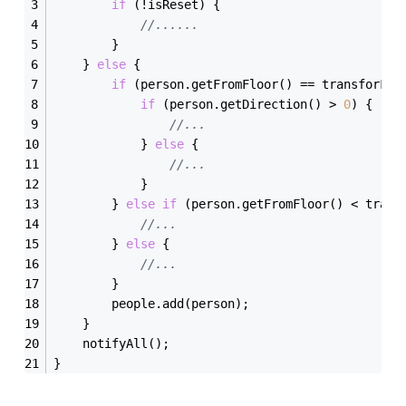
if
 (!isReset) {
//......
        }
    } 
else
 {
if
 (person.get
FromFloor()
 == 
transforFlo
if
 (person.get
Direction()
 > 
0
) {
//...
            } 
else
 {
//...
            }
        } 
else
if
 (person.get
FromFloor()
 < trans
//...
        } 
else
 {
//...
        }
        people.add(person);
    }
    notify
All()
;
}