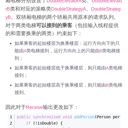
厢电梯分别设置了
类、
DoubleElevatorA
DoubleElevato
类和对应的策略类
、
rB
DoubleStrategyA
DoubleStrateg
。双轿厢电梯的两个轿厢共用原本的请求队列。
yB
对于两类电梯
可以接到的乘客
（包括输入线程提供
的和需要换乘的两类）约束如下：
如果乘客的起始楼层为换乘楼层：运行方向向下的只
能由
类电梯接到，运行方向向上的只能由
类电梯接
A
B
到；
如果乘客的起始楼层低于换乘楼层，则只能由
类电梯
A
接到；
如果乘客的起始楼层高于换乘楼层，则只能由
类电梯
B
接到。
因此对于
输出更改如下：
Receive
public
synchronized
void
add
Person
(Person 
person
if
 (!isDouble) {