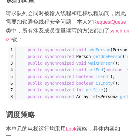
请求队列会同时被输入线程和电梯线程访问，因此
需要加锁避免线程安全问题。本人对
RequestQueue
类中，所有涉及成员变量读写的方法都加了
synchron
锁：
ize
public
synchronized
void
addPerson
(Person pe
public
synchronized
 Person 
getOnePerson
(
int
 
public
synchronized
void
waitPerson
()
;
public
synchronized
void
setEnd
(
boolean
 isEn
public
synchronized
boolean
isEnd
()
;
public
synchronized
boolean
isEmpty
()
;
public
synchronized
int
getSize
()
;
public
synchronized
 ArrayList<Person> 
getPeo
调度策略
本单元的电梯运行均采用
策略，具体内容如
Look