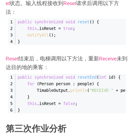
状态。输入线程接收到
请求后调用以下方
et
Reset
法：
public
synchronized
void
reset
()
{
this
.isReset = 
true
;
notifyAll
();
}
结束后，电梯调用以下方法，重新
未到
Reset
Receive
达目的地的乘客：
public
synchronized
void
resetEnd
(
int
 id)
{
for
 (Person person : people) {
        TimableOutput.
println
(
"RECEIVE-"
 + perso
    }
this
.isReset = 
false
;
}
第三次作业分析