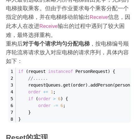
电梯接取乘客。但由于作业要求每个乘客分配一个
指定的电梯，并在电梯移动前输出
信息，因
Receive
此本人在改进
输出的过程中遇到了较大困
Receive
难，最终选择重构。
重构后
对于每个请求均匀分配电梯
，按电梯编号顺
序轮流将请求放入对应电梯的请求序列，具体内容
如下：
if
 (request 
instanceof
 PersonRequest) {
//......
    requestQueues.get(order).addPerson(person, o
order
+= 
1
;
if
 (
order
> 
6
) {
order
-= 
6
;
    }
}
Reset的实现