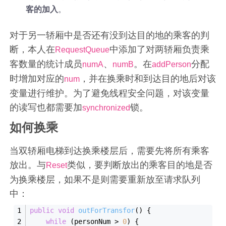
客的加入
。
对于另一轿厢中是否还有没到达目的地的乘客的判
断，本人在
中添加了对两轿厢负责乘
RequestQueue
客数量的统计成员
、
。在
分配
numA
numB
addPerson
时增加对应的
，并在换乘时和到达目的地后对该
num
变量进行维护。为了避免线程安全问题，对该变量
的读写也都需要加
锁。
synchronized
如何换乘
当双轿厢电梯到达换乘楼层后，需要先将所有乘客
放出。与
类似，要判断放出的乘客目的地是否
Reset
为换乘楼层，如果不是则需要重新放至请求队列
中：
public
void
out
ForTransfor
()
{
while
 (personNum > 
0
) {