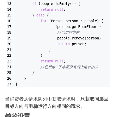
if
 (people.
isEmpty
()) {
return
null
;
        } 
else
 {
for
 (Person person : people) {
if
 (person.
getFromFloor
() == 
flo
//同层同方向
                    people.
remove
(person);
return
 person;
                }
            }
return
null
;
//已经get了本层所有能上电梯的人
        }
    }
}
当消费者从请求队列中获取请求时，
只获取同层且
目标方向与电梯运行方向相同的请求
。
锁的设置