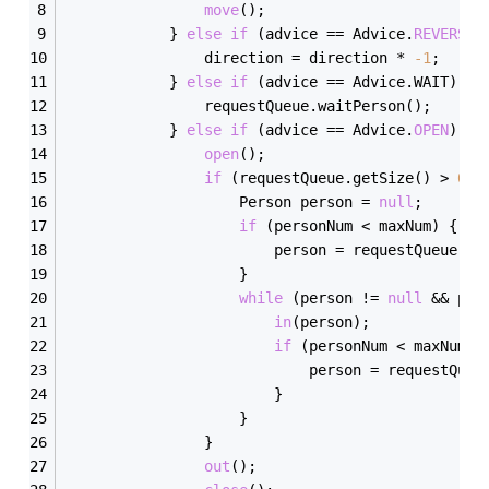
move
();
            } 
else
if
 (advice == Advice.
REVERSE
)
                direction = direction * 
-
1
;
            } 
else
if
 (advice == Advice.WAIT) {
                requestQueue.waitPerson();
            } 
else
if
 (advice == Advice.
OPEN
) {
open
();
if
 (requestQueue.getSize() > 
0
 &
                    Person person = 
null
;
if
 (personNum < maxNum) {
                        person = requestQueue.ge
                    }
while
 (person != 
null
 && per
in
(person);
if
 (personNum < maxNum) 
                            person = requestQueu
                        }
                    }
                }
out
();