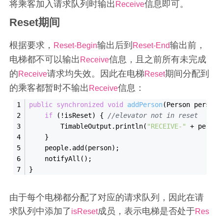
将乘客加入请求队列时输出
信息即可。
Receive
Reset期间
根据要求，
输出后到
输出前，
Reset-Begin
Reset-End
电梯都不可以输出
信息，且之前所有未完成
Receive
的
请求均失效。因此在电梯
期间分配到
Receive
Reset
的乘客都暂时不输出
信息：
Receive
public
synchronized
void
add
Person
(Person 
person
if
 (!isReset) { 
//elevator not in reset
TimableOutput
.
println(
"RECEIVE-"
 + perso
    }
    people.add(person);
    notify
All()
;
}
由于每个电梯都分配了对应的请求队列，因此在请
求队列中添加了
成员，表示电梯是否处于
isReset
Res