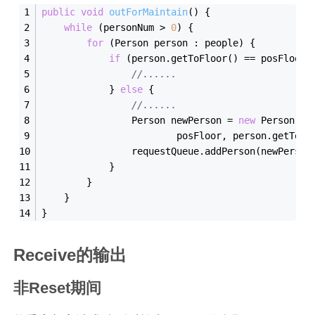
public
void
out
ForMaintain
()
{
while
 (personNum > 
0
) {
for
 (Person person : people) {
if
 (person.get
ToFloor()
 == 
posFloor)
//......
            } 
else
 {
//......
                Person newPerson = 
new
Person(
pe
                        posFloor, person.get
ToFl
                requestQueue.add
Person(
newPerson
            }
        }
    }
}
Receive的输出
非Reset期间