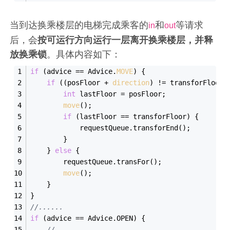
当到达换乘楼层的电梯完成乘客的
和
等请求
in
out
后，会
按可运行方向运行一层离开换乘楼层，并释
放换乘锁
。具体内容如下：
if
 (advice == Advice.
MOVE
) {
if
 ((posFloor + 
direction
) != transforFloor)
int
 lastFloor = posFloor;
move
();
if
 (lastFloor == transforFloor) {
            requestQueue.transforEnd();
        }
    } 
else
 {
        requestQueue.transFor();
move
();
    }
}
//......
if
 (advice == Advice.OPEN) {
//......