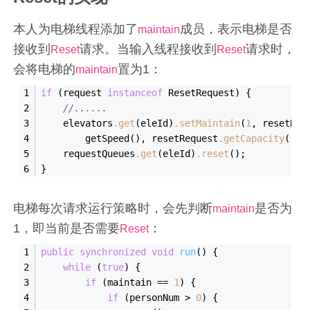
本人为电梯线程添加了
成员，表示电梯是否
maintain
接收到
请求。当输入线程接收到
请求时，
Reset
Reset
会将电梯的
置为1：
maintain
if
 (request 
instanceof
 ResetRequest) {
//......
    elevators
.get
(eleId)
.setMaintain
(
1
, resetReq
        getSpeed(), resetRequest
.getCapacity
());
    requestQueues
.get
(eleId)
.reset
();
}
电梯每次请求运行策略时，会先判断
是否为
maintain
1，即当前是否需要
：
Reset
public
synchronized
void
run
()
{
while
 (
true
) {
if
 (maintain == 
1
) {
if
 (personNum > 
0
) {