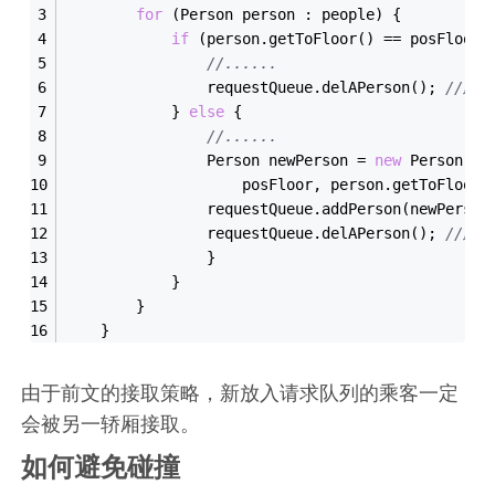
for
 (Person person : people) {
if
 (person.get
ToFloor()
 == 
posFloor)
//......
                requestQueue.del
APerson()
; 
//此
            } 
else
 {
//......
                Person newPerson = 
new
Person(
pe
                    posFloor, person.get
ToFloor(
                requestQueue.add
Person(
newPerson
                requestQueue.del
APerson()
; 
//此
                }
            }
        }
    }
由于前文的接取策略，新放入请求队列的乘客一定
会被另一轿厢接取。
如何避免碰撞