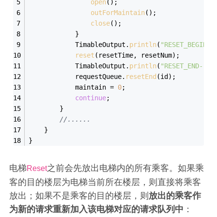
open
();
outForMaintain
();
close
();
            }
            TimableOutput.
println
(
"RESET_BEGIN-"
reset
(resetTime, resetNum);
            TimableOutput.
println
(
"RESET_END-"
 +
            requestQueue.
resetEnd
(id);
            maintain = 
0
;
continue
;
        }
//......
    }
}
电梯
之前会先放出电梯内的所有乘客。如果乘
Reset
客的目的楼层为电梯当前所在楼层，则直接将乘客
放出；如果不是乘客的目的楼层，则
放出的乘客作
为新的请求重新加入该电梯对应的请求队列中
：