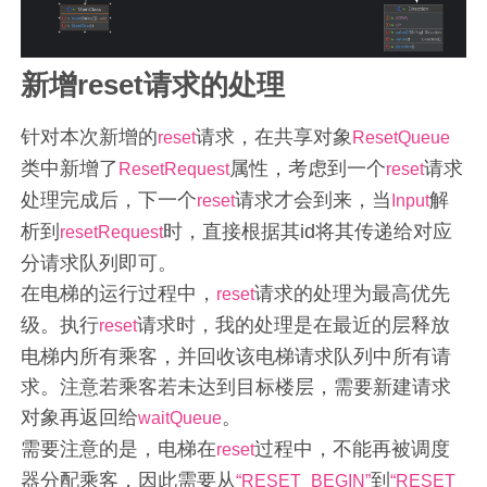
新增reset请求的处理
针对本次新增的
请求，在共享对象
reset
ResetQueue
类中新增了
属性，考虑到一个
请求
ResetRequest
reset
处理完成后，下一个
请求才会到来，当
解
reset
Input
析到
时，直接根据其id将其传递给对应
resetRequest
分请求队列即可。
在电梯的运行过程中，
请求的处理为最高优先
reset
级。执行
请求时，我的处理是在最近的层释放
reset
电梯内所有乘客，并回收该电梯请求队列中所有请
求。注意若乘客若未达到目标楼层，需要新建请求
对象再返回给
。
waitQueue
需要注意的是，电梯在
过程中，不能再被调度
reset
器分配乘客，因此需要从
到
“RESET_BEGIN”
“RESET_