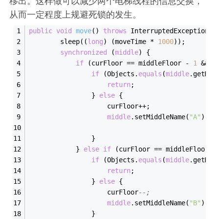
移出。这样做可以减少两个电梯线程的信息交换，
从而一定程度上规避死锁的发生。
public
void
move
()
throws
 InterruptedException 
{
        sleep((
long
) (moveTime * 
1000
));
synchronized
 (
middle
) {
if
 (curFloor == middleFloor - 
1
 && d
if
 (Objects.
equals
(
middle
.getMid
return
;
                } 
else
 {
                    curFloor++;
middle
.setMiddleName(
"A"
);
                }
            } 
else
if
 (curFloor == middleFloor +
if
 (Objects.
equals
(
middle
.getMid
return
;
                } 
else
 {
                    curFloor
--;
middle
.setMiddleName(
"B"
);
                }