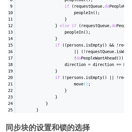
if
 (requestQueue.
do
PeopleWan
                        people
In()
;
                    }
                } 
else
if
 (requestQueue.
do
People
                    people
In()
;
                }
if
 ((persons.is
Empty()
 && 
!reque
                        || (!requestQueue.is
Wait
                        !
do
PeopleWantAhead()
)) {
                    direction = direction
 == 
Dir
                }
if
 (!persons.is
Empty()
 || 
!reque
                        move
()
;
                    }
                }
            }
        }
同步块的设置和锁的选择