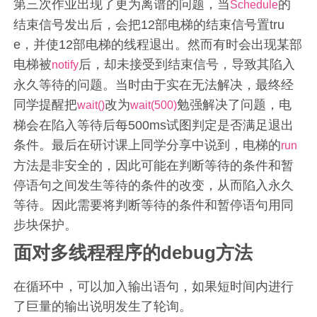
第三次作业出现了更为离谱的问题，当
的
Schedule
结束信号发出后，会把12部电梯的结束信号置tru
e，并使12部电梯的线程退出。然而有时会出现某部
电梯被
后，却未接受到结束信号，导致其陷入
notify
永久等待的问题。当时由于实在无法解决，最终经
同学提醒把
改为
勉强解决了问题，电
wait()
wait(500)
梯会在陷入等待后每500ms试图判定是否满足退出
条件。最后在研讨课上同学分享中说到，电梯的
run
方法是非安全的，因此可能在判断等待的条件和暂
停语句之间发生等待的条件的改变，从而陷入永久
等待。因此需要将判断等待的条件和暂停语句用同
步块保护。
面对多线程程序的debug方法
在循环中，可以加入输出语句，如果短时间内进行
了巨量的输出说明发生了轮询。