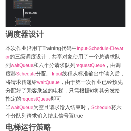
调度器设计
本次作业沿用了Training代码中
Input-Schedule-Elevat
的三级调度设计，共享对象使用了一个总请求队
or
列
和六个分请求队列
，由调
waitQueue
requestQueue
度器
分配。
线程从标准输出中读入后，
Schedule
Input
将请求传递给
，由于第一次作业已经预先
waitQueue
分配好了乘客乘坐的电梯，只需根据id将其分发给
指定的
即可。
requestQueue
当
为空且请求输入结束时，
将六
waitQueue
Schedule
个分队列请求输入结束信号置true
电梯运行策略