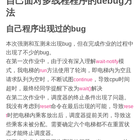
自己面对多线程程序的debug方
法
自己程序出现过的bug
本次强测和互测未出现bug，但在完成作业的过程中
出现了不少的bug。
在第一次作业中，由于没有深入理解
模
wait-notify
式，我电梯的
方法使用了轮询，即电梯内为空且
run
请求队列为空时，不断试图
，导致cpu时间
continue
超时，最终经同学提醒下改为
解决
wait()
在第二次作业中，调度器的终止条件出现了问题。
我没有考虑到
命令在最后出现的可能，导致
reset
rese
时把电梯内乘客放出后，调度器提前关闭，导致这
t
些乘客未被分配。需要确定六个电梯都不在重置状
态才能终止调度器。