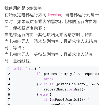
我使用的是look策略。
初始设定电梯运行方向
。当电梯运行到每一
direction
层时，如果该层有乘客的需求和电梯的运行方向相
同，便搭载该名乘客；
当电梯运行方向上其他层均无乘客请求时，转向；
当电梯内无人，请求队列为空，且请求输入未结束
时，等待；
当电梯内无人，等待队列为空，且请求输入结束
时，退出线程。
while
 (
true
) {
if
 (persons.is
Empty()
 && 
requestQueu
break
;
            } 
else
if
 (persons.is
Empty()
 && 
requ
                requestQueue.
let
Wait()
;
            } 
else
 {
if
 (
do
PeopleWantOut()
) {
                    people
Out()
;