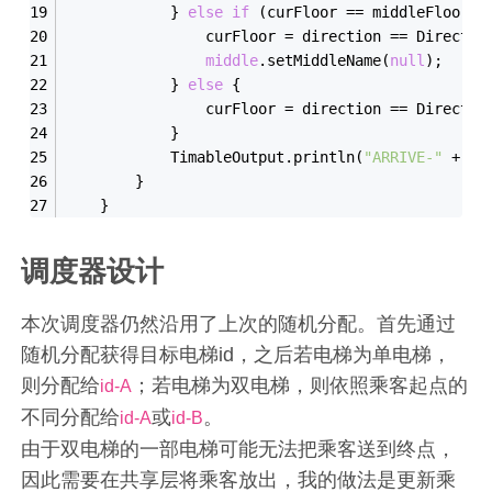
            } 
else
if
 (curFloor == middleFloor) 
                curFloor = direction == Directio
middle
.setMiddleName(
null
);
            } 
else
 {
                curFloor = direction == Directio
            }
            TimableOutput.println(
"ARRIVE-"
 + cu
        }
    }
调度器设计
本次调度器仍然沿用了上次的随机分配。首先通过
随机分配获得目标电梯id，之后若电梯为单电梯，
则分配给
；若电梯为双电梯，则依照乘客起点的
id-A
不同分配给
或
。
id-A
id-B
由于双电梯的一部电梯可能无法把乘客送到终点，
因此需要在共享层将乘客放出，我的做法是更新乘