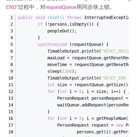
过程中，对
用同步块上锁。
END”
requestQueue
public
void
reset
()
throws
 InterruptedException 
if
 (!persons.is
Empty()
) {
            people
Out()
;
        }
synchronized
 (requestQueue) {
TimableOutput
.
println(
"RESET_BEGIN-"
            maxLoad = requestQueue.get
ResetReque
            moveTime = requestQueue.get
ResetRequ
            sleep(
1200
);
TimableOutput
.
println(
"RESET_END-"
 +
int
 size = requestQueue.get
Size()
;
for
 (
int
 i = 
0
; i < size; i++) { 
//
                PersonRequest personRequest = re
                waitQueue.add
Request(
personReque
            }
for
 (
int
 i = 
0
; i < get
PeopleNum()
; 
                PersonRequest request = 
new
Pers
                        persons.get(i).get
Person