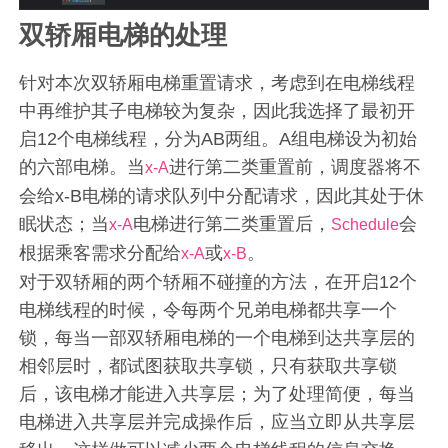
双轿厢电梯的处理
针对本次双轿厢电梯重置请求，考虑到在电梯线程
中再维护其子电梯较为复杂，因此我选择了最初开
启12个电梯线程，分为AB两组。A组电梯设为初始
的六部电梯。当
进行第二类重置前，调度器将不
x-A
会给x-B电梯的请求队列中分配请求，因此其处于休
眠状态；当
电梯进行第二类重置后，
会
x-A
Schedule
根据乘客需求分配给
或
。
x-A
x-B
对于双轿厢的两个轿厢不碰撞的方法，在开启12个
电梯线程的时候，令每两个兄弟电梯都共享一个
锁，每当一部双轿厢电梯的一个电梯到达共享层的
相邻层时，都试图获取共享锁，只有获取共享锁
后，该电梯才能进入共享层；为了处理简便，每当
电梯进入共享层并完成操作后，应当立即从共享层