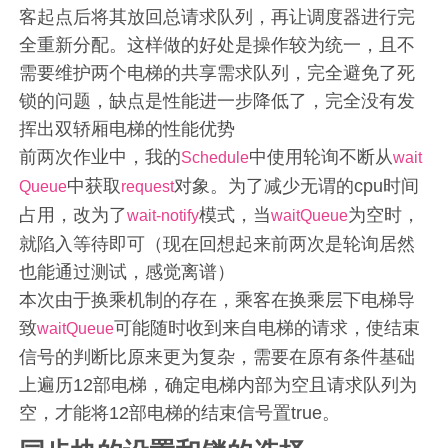
客起点后将其放回总请求队列，再让调度器进行完
全重新分配。这样做的好处是操作较为统一，且不
需要维护两个电梯的共享需求队列，完全避免了死
锁的问题，缺点是性能进一步降低了，完全没有发
挥出双轿厢电梯的性能优势
前两次作业中，我的
中使用轮询不断从
Schedule
wait
中获取
对象。为了减少无谓的cpu时间
Queue
request
占用，改为了
模式，当
为空时，
wait-notify
waitQueue
就陷入等待即可（现在回想起来前两次是轮询居然
也能通过测试，感觉离谱）
本次由于换乘机制的存在，乘客在换乘层下电梯导
致
可能随时收到来自电梯的请求，使结束
waitQueue
信号的判断比原来更为复杂，需要在原有条件基础
上遍历12部电梯，确定电梯内部为空且请求队列为
空，才能将12部电梯的结束信号置true。