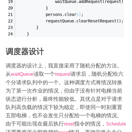
                waitQueue.add
Request(
request
)
;
/
            }
            persons.clear
()
;
            requestQueue.clear
ResetRequest()
;
        }
    }
调度器设计
调度器的设计上，我直接采用了随机分配的方法。
从
读取一个
请求后，随机分配给六
waitQueue
request
个分请求队列中的一个。这种调度方式将情况转换
为了第一次作业的情况，但由于没有针对电梯当前
状态进行分析，最终性能较低。其优点是对于请求
队列高负载的情况下较为稳定，即使同一时刻重置
五部电梯，也不会发生只分配给一个电梯的情况。
由于可能出现在最后执行
指令的情况，
reset
Schedule