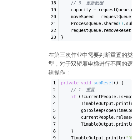
// 3. 更新数据
    capacity = requestQueue.get
    moveSpeed = requestQueue.ge
ProcessQueue
.
shared
()
.sub
Co
    requestQueue.remove
Reset()
;
}
在第三次作业中需要判断重置的类
型，对于双轿厢电梯进行不同的逻
辑操作：
private
void
subReset
()
{
// 1. 重置
if
 (!currentPeople.isEmpty(
        TimableOutput.println(
"
        goToSleep(openTimeConsu
        currentPeople.release(c
        TimableOutput.println(
"
    }
    TimableOutput.println(
"RESE