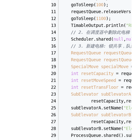
    goToSleep(
100
);
    requestQueue.releaseVers();
    goToSleep(
1100
);
    TimableOutput.println(
"RESE
// 2. 在调度器中删除此电梯，
    Scheduler.shared(
null
,
null
)
// 3. 新建电梯: 锁共享，队
RequestQueue
requestQueueA
RequestQueue
requestQueueB
SpecialMove
specialMove
=
n
int
resetCapacity
=
 request
int
resetMoveSpeed
=
 reques
int
resetTransFloor
=
 reque
SubElevator
subElevatorA
=
            resetCapacity,reset
    subElevatorA.setName(
"Eleva
SubElevator
subElevatorB
=
            resetCapacity,reset
    subElevatorB.setName(
"Eleva
    ProcessQueue.shared().subCo