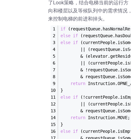
了Look策略，结合电梯当前的运行方
向和楼层以及等候队列中的需求情况，
来控制电梯的前进和掉头。
if
 (requestQueue.has
NormalReset
else
if
 (requestQueue.has
Double
else
if
 (currentPeople.is
Someon
        || (requestQueue.is
Some
        & (elevator.get
Residual
        || (currentPeople.is
Emp
        & !requestQueue.is
Someo
        & requestQueue.is
Someon
return
 Instruction.OPNE_AND
}
else
if
 (!currentPeople.is
Empty
        || (currentPeople.is
Emp
        & requestQueue.is
Someon
return
 Instruction.MOVE;
}
else
if
 (currentPeople.is
Empty(
        & requestQueue.is
Someon