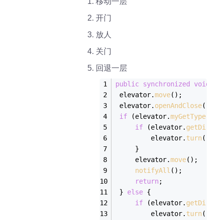
移动一层
开门
放人
关门
回退一层
public
synchronized
void
m
 elevator.
move
();
 elevator.
openAndClose
();
if
 (elevator.
myGetType
() 
if
 (elevator.
getDirec
         elevator.
turn
();
     }
     elevator.
move
();
notifyAll
();
return
;
 } 
else
 {
if
 (elevator.
getDirec
         elevator.
turn
();