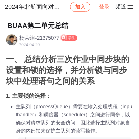
2024年北航面向对象设计与构造
登录
频道
加入
帖
社区
2024年北航面向对象设计与构造
作业
BUAA第二单元总结
杨荣津-21375077
学生
2024-04-20
一、 总结分析三次作业中同步块的
设置和锁的选择，并分析锁与同步
块中处理语句之间的关系
1. 主要锁的选择：
主队列（processQueue）需要在输入处理线程（inpu
thandler）和调度器（scheduler）之间进行同步，以
确保对请求队列的安全访问。因此选择主队列对象自
身的内部锁来保护主队列的读写操作。