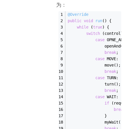
为：
@Override
public
void
run
()
{
while
 (
true
) {
switch
 (controller
case
 OPNE_AND_
                openAndClo
break
;
case
 MOVE:
                move();
break
;
case
 TURN:
                turn();
break
;
case
 WAIT:
if
 (reques
break
;
                }
                myWait();
break
;