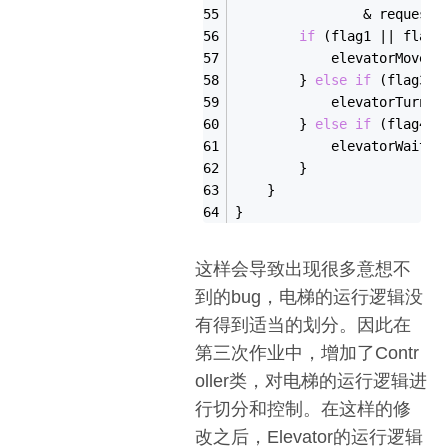
                & requestQ
if
 (flag1
 || 
flag2
            elevator
Move()
        } 
else
if
 (flag3) 
            elevator
Turn()
        } 
else
if
 (flag4) 
            elevator
Wait()
        }
    }
}
这样会导致出现很多意想不
到的bug，电梯的运行逻辑没
有得到适当的划分。因此在
第三次作业中，增加了Contr
oller类，对电梯的运行逻辑进
行切分和控制。在这样的修
改之后，Elevator的运行逻辑