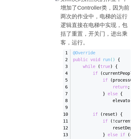
增加了Controller类，因为前
两次的作业中，电梯的运行
逻辑直接在电梯中实现，包
括了重置，开关门，进出乘
客，运行。
@Override
public
void
run
()
{
while
 (
true
) {
if
 (currentPeople.
if
 (processQue
return
;
            } 
else
 {
                elevator
Wa
if
 (reset) {
if
 (!currentPe
                resetDepth
            } 
else
if
 (cur