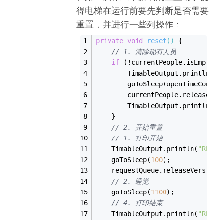
得电梯在运行前要先判断是否需要
重置，并进行一些列操作：
private
void
reset
()
{
// 1. 清除现有人员
if
 (!currentPeople.is
Empty(
TimableOutput
.
println(
"
        go
ToSleep(
openTimeConsu
        currentPeople.release(c
TimableOutput
.
println(
"
    }
// 2. 开始重置
// 1. 打印开始
TimableOutput
.
println(
"RESE
    go
ToSleep(
100
)
;
    requestQueue.release
Vers()
;
// 2. 睡觉
    go
ToSleep(
1100
)
;
// 4. 打印结束
TimableOutput
.
println(
"RESE