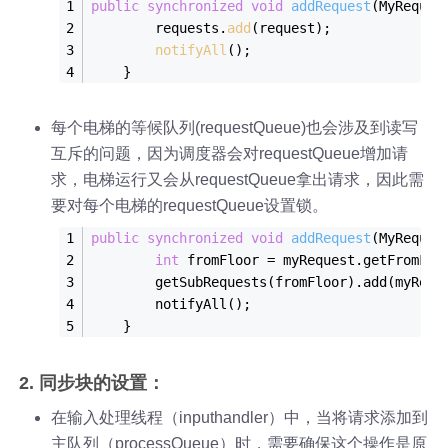
public
synchronized
void
addRequest
(MyReques
        requests.
add
(request);
notifyAll
();
    }
每个电梯的等候队列(requestQueue)也会涉及到读写
互斥的问题，因为调度器会对requestQueue增加请
求，电梯运行又会从requestQueue拿出请求，因此需
要对每个电梯的requestQueue设置锁。
public
synchronized
void
add
Request
(MyReques
int
 fromFloor = myRequest.get
FromFlo
        get
SubRequests(
fromFloor
)
.add(myRequ
        notify
All()
;
    }
2. 同步块的设置：
在输入处理线程（inputhandler）中，当将请求添加到
主队列（processQueue）时，需要确保这个操作是原