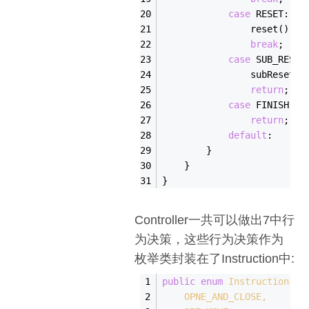
case
 RESET:
                reset();
break
;
case
 SUB_RESET
                subReset()
return
;
case
 FINISH:
return
;
default
:
        }
    }
}
Controller一共可以做出7中行
为决策，这些行为决策作为
枚举类封装在了Instruction中:
public
enum
Instruction
{
    OPNE_AND_CLOSE,