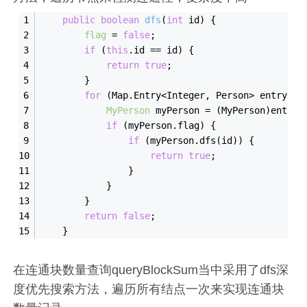
public
boolean
dfs
(
int
 id)
{
flag
 = 
false
;
if
 (
this
.id == id) {
return
true
;
        }
for
 (Map.Entry<Integer, Person> entry : 
MyPerson
 myPerson = (MyPerson)entry.
if
 (myPerson.flag) {
if
 (myPerson.dfs(id)) {
return
true
;
                }
            }
        }
return
false
;
    }
在连通块数量查询queryBlockSum当中采用了dfs深
度优先搜索方法，遍历所有结点一次来实现连通块