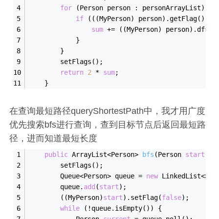
for
 (Person person : personArrayList) {
if
 (((MyPerson) person).getFlag()) {
sum
 += ((MyPerson) person).dfsSu
            }
        }
        setFlags();
return
2
 * 
sum
;
    }
在查询最短路径queryShortestPath中，我才用广度
优先搜索bfs进行查询，查到目标节点后返回最短路
径，进而知道最短长度
public
 ArrayList<Person> 
bfs
(Person 
start
, P
        setFlags();
        Queue<Person> queue = 
new
 LinkedList<>()
        queue.
add
(
start
);
        ((MyPerson)
start
).setFlag(
false
);
while
 (!queue.isEmpty()) {
            Person 
current
 = queue.poll();