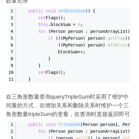
数量记录
public
void
set
BlockSum
()
{
set
Flags
()
;
this
.blockSum = 
0
;
for
(Person person : personArrayList)
 {
if
(((MyPerson)
 person)
.getFlag
()
) {
((MyPerson)
 person)
.dfsBlock
()
;
                blockSum++;
            }
        }
set
Flags
()
;
    }
在三角形数量查询queryTripleSum时采用了维护中
间量的方式，在增加关系和删除关系时维护一个三
角形数量tripleSum的变量，在查询时直接返回即可
public
void
triSumAdd
(Person person1, Person
for
 (Person person : personArrayList) {
if
 (person.
getId
() != person1.
getId
(