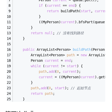
if
 (
current
 == 
end
) {
return
 buildPath(
start
, 
current
)
            }
            ((MyPerson)
current
).bfsPart(queue);
        }
return
null
; 
// 没有找到路径
    }
public
 ArrayList<Person> 
buildPath
(Person 
st
        ArrayList<Person> 
path
 = 
new
 ArrayList<>
        Person 
current
 = 
end
;
while
 (
current
 != 
start
) {
path
.
add
(
0
, 
current
);
current
 = ((MyPerson)
current
).getFat
        }
path
.
add
(
0
, 
start
); 
// 起始节点
return
path
;
    }