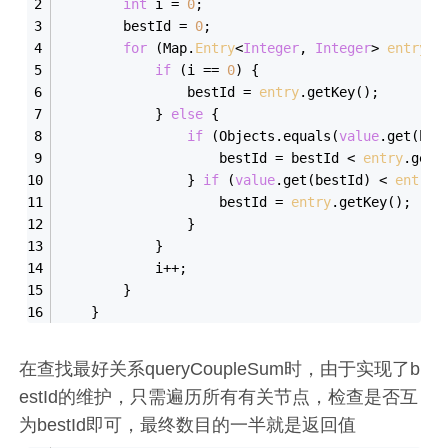
int
 i = 
0
;
        bestId = 
0
;
for
 (Map.
Entry
<
Integer
, 
Integer
> 
entry
 :
if
 (i == 
0
) {
                bestId = 
entry
.getKey();
            } 
else
 {
if
 (Objects.equals(
value
.get(bes
                    bestId = bestId < 
entry
.getK
                } 
if
 (
value
.get(bestId) < 
entry
.
                    bestId = 
entry
.getKey();
                }
            }
            i++;
        }
    }
在查找最好关系queryCoupleSum时，由于实现了b
estId的维护，只需遍历所有有关节点，检查是否互
为bestId即可，最终数目的一半就是返回值