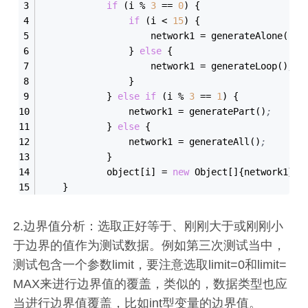
if
 (i % 
3
=
=
0
) {
if
 (i < 
15
) {
                    network1 
=
 generateAlone()
;
                } 
else
 {
                    network1 
=
 generateLoop()
;
                }
            } 
else
if
 (i % 
3
=
=
1
) {
                network1 
=
 generatePart()
;
            } 
else
 {
                network1 
=
 generateAll()
;
            }
            object[i] 
=
new
 Object[]{network1}
;
    }
2.边界值分析：选取正好等于、刚刚大于或刚刚小
于边界的值作为测试数据。例如第三次测试当中，
测试包含一个参数limit，要注意选取limit=0和limit=
MAX来进行边界值的覆盖，类似的，数据类型也应
当进行边界值覆盖，比如int型变量的边界值。