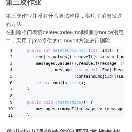
第三次作业
第三次作业并没有什么算法难度，实现了消息发送
的方法
在删除冷门表情deleteCodeEmoji和删除notice消息
中，采用了java提供的removeIf方法进行删除
public
int
deleteColdEmoji
(
int
 limit)
{
        emojis.values().removeIf(v -> v < limit)
        messages.values().removeIf(message ->
                message 
instanceof
  EmojiMessage
                        !containsEmojiId(((Emoji
return
 emojis.
size
()
;
    }
public
void
clearNotices
()
{
        messages.removeIf(message -> (message 
in
    }