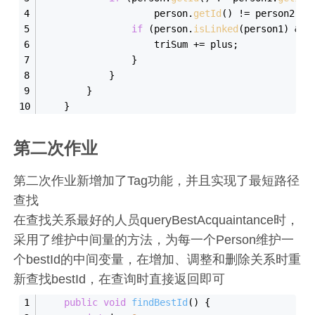
                    person.
getId
() != person2.
ge
if
 (person.
isLinked
(person1) && 
                    triSum += plus;
                }
            }
        }
    }
第二次作业
第二次作业新增加了Tag功能，并且实现了最短路径
查找
在查找关系最好的人员queryBestAcquaintance时，
采用了维护中间量的方法，为每一个Person维护一
个bestId的中间变量，在增加、调整和删除关系时重
新查找bestId，在查询时直接返回即可
public
void
findBestId
()
{