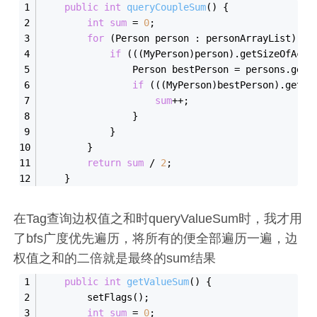
public
int
queryCoupleSum
()
{
int
sum
 = 
0
;
for
 (Person person : personArrayList) {
if
 (((MyPerson)person).getSizeOfAcqu
                Person bestPerson = persons.get(
if
 (((MyPerson)bestPerson).getBe
sum
++;
                }
            }
        }
return
sum
 / 
2
;
    }
在Tag查询边权值之和时queryValueSum时，我才用
了bfs广度优先遍历，将所有的便全部遍历一遍，边
权值之和的二倍就是最终的sum结果
public
int
getValueSum
()
{
        setFlags();
int
sum
 = 
0
;