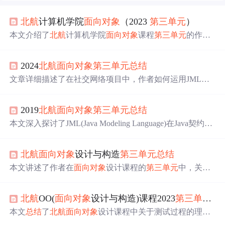
北航
计算机学院
面向对象
（2023
第三
单元
）
本文介绍了
北航
计算机学院
面向对象
课程
第三
单元
的作业
内容，涉及社交网络模拟器的架构设计，包括图模型的构
建和维护。在代码测试方面，讨论了黑盒、白盒测试策略
2024
北航
面向对象
第三
单元
总结
以及各种测试工具和数据构造方法。文章还重点探讨了规
格和实现分离的优化策略，以提高算法性能，如queryBloc
文章详细描述了在社交网络项目中，作者如何运用JML规
kSum和queryTripleSum方法的优化。此外，提到了在编写O
格进行黑盒与白盒测试，涉及
单元
测试、集成测试、功能
KTest时应注意的规范和改进建议。
测试和压力测试，同时也讨论了性能问题的检测与修复，
2019
北航
面向对象
第三
单元
总结
以及Junit测试和数据构造策略。
本文深入探讨了JML(Java Modeling Language)在Java契约式
设计中的应用，涵盖JML的基础理论、工具链使用、SMT
Solver集成、JMLUnitNG测试用例生成，以及三次作业中
北航
面向对象
设计与构造
第三
单元
总结
对JML规格的实践心得。通过具体案例，展示了如何利用J
ML提升代码质量和可维护性。
本文讲述了作者在
面向对象
设计课程的
第三
单元
中，关于
代码结构、社交网络图模型的构建、维护策略优化，以及
黑盒与白盒测试的实践，重点介绍了图算法优化和使用JU
北航
OO(
面向对象
设计与构造)课程2023
第三
单元
总
nit进行
单元
测试的过程。
本文
总结
了
北航
面向对象
设计课程中关于测试过程的理
解，包括黑箱、白箱测试以及
单元
测试等，并分享了在作