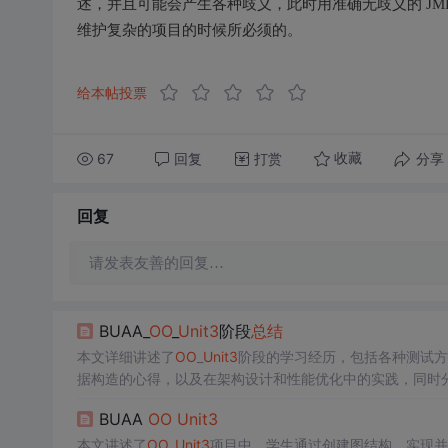
述，并且可能会产生各种歧义，此时用准确无歧义的 J
维护复杂的项目的时候所必须的。
给本帖投票
67
回复
打赏
分享
收藏
回复
请发表友善的回复…
BUAA_
OO
_
Unit3
阶段
总结
本文详细讲述了
OO
_
Unit3
阶段的学习经历，包括各种测试方
据构造的心得，以及在架构设计和性能优化中的实践，同时分
BUAA
OO
Unit3
本文讲述了
OO
_
Unit3
项目中，学生通过创建图结构，实现并查树