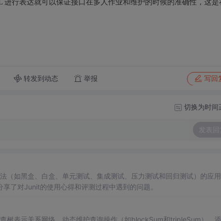
ML 进行表达就可以保证接口在多人作业和维护的时候的准确性，这是
转发到动态
举报
写回
切换为时间
发表回
法（如黑盒、白盒、单元测试、集成测试、压力测试和回归测试）的应用
享了对Junit的使用心得和评测过程中遇到的问题。
表示关系网络、动态维护查询操作（如blockSum和tripleSum）、添