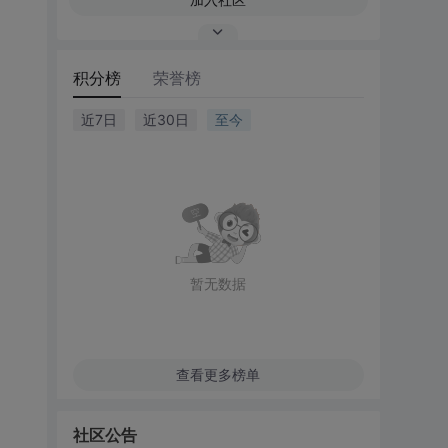
积分榜
荣誉榜
近7日
近30日
至今
暂无数据
查看更多榜单
社区公告