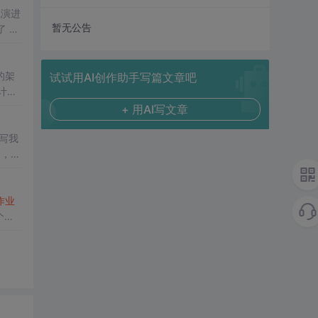
践演进
暂无公告
了 共
的架
试试用AI创作助手写篇文章吧
计是
+ 用AI写文章
先写我
），到
2
作业
个图
，每
。