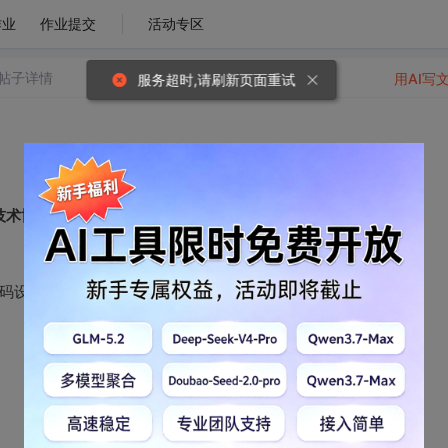
作业
作业提交
活动专区
帖子详情
用AI写
服务超时,请刷新页面重试
技术博客
码设计和UML模型设计之间的追踪关系