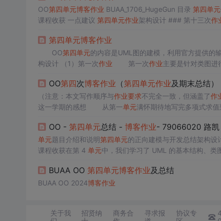
OO
第四
单元
博客
作业
BUAA_1706_HugeGun 目录
第四
单元
课程收获 一点建议
第四
单元
作业
架构设计 ### 第十三次
作
440行 第十四次
作业
： 复制上一次
作业
代码来解决类图查询 
第四
单元
博客
作业
OO
第四
单元
构设计 （1）第一次
作业
第一次
作业
主要是针对类图进
OO
第四
次
博客
作业
（
第四
单元
作业
及期末总结）
（注意：本文写作顺序与
作业
要求
不完全一致，但涵盖了
作
这一学期的感想 从第一
单元
满怀期待地写完多项式求值
第二
单元
作业
在截止前两小时还在做不停地思考和调试，再
OO -
第四
单元
总结 -
博客
作业
- 79066020 路凯
3...
单元
题目介绍和说明
第四
单元
的正向建模与开发总结架构设
课程收获在第 4
单元
中，我们学习了 UML 的基本结构、
书馆系统。
第四
单元
作业
图书馆内所有图书均采用“类别号-
BUAA OO
第四
单元
博客
作业
及总结
本图书可能有多本。在
第四
单元
作业
一中，图书馆开放时图
BUAA OO 2024
博客
作业
关于我
招贤纳
商务合
寻求报
协议专
们
士
作
道
区