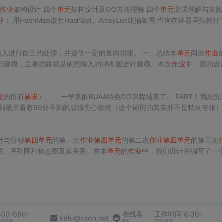
作业
架构设计 四个
单元
架构设计及OO方法理解 四个
单元
测试理解与实
业
： 用HashMap嵌套HashSet、ArrayList建抽象图 查询在容器里找就行
新建check类并复制上次
作业
建的图...
的内容是UML图的建模，利用官方提供的输入进行自己的处理，并提供一定的查询功能。 一、总结本
单元
两次
作业
行建模，主要思路就是依照输入的UML图进行建模。本次
作业
中，我的设
以类图中的UML_Class为主体，围绕Class来建立类的组成和关系。 （2）第二次
作业
第二次
作业
与第一次相比...
业
的所有
要求
） 一学期的BUAA特色OO课程结束了。 PART 1 我想
到最后看着60分不到的成绩伤心欲绝（这个词用的其实并不是特别夸张
到第三
单元
在活页纸上记下一种又一种可能的实现方法（然后还有一堆bug
计与分析
第四
单元
的第一次
作业
第四
单元
的第二次
作业
第四
单元
的第三次
类图、序列图和状态图及其关系。在本
单元
的
作业
中，我们设计并编写了一
流水号”的形式进行编号，图书分为A、B、C三类，每类图书可能包含多本
书馆管理系统需要处理的请求包括：借书、还书、查询、预约、预约取书
400-660-
在线客
工作时间 8:30-
kefu@csdn.net
0108
服
22:00