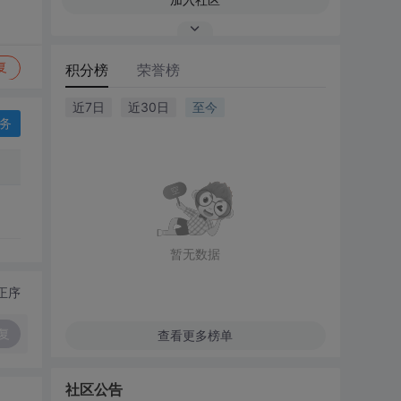
复
积分榜
荣誉榜
近7日
近30日
至今
务
暂无数据
正序
复
查看更多榜单
社区公告