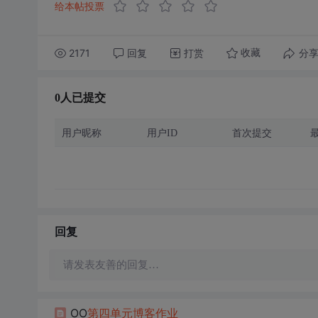
给本帖投票
2171
回复
打赏
分
收藏
0人已提交
用户昵称
用户ID
首次提交
回复
请发表友善的回复…
OO
第四
单元
博客
作业