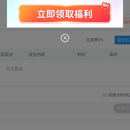
转发到动态
举报
享
写回
提交任
完成率0%
最近提交
提交内容
积分
操作
暂无数据
切换为时间
发表回