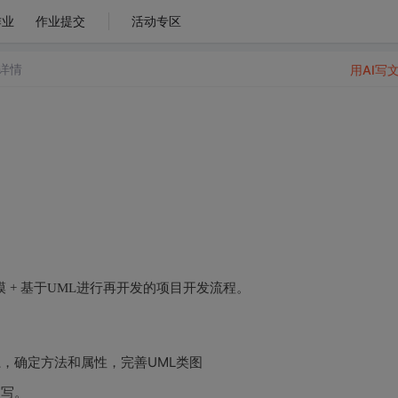
作业
作业提交
活动专区
详情
用AI写
 + 基于UML进行再开发的项目开发流程。
，确定方法和属性，完善UML类图
编写。