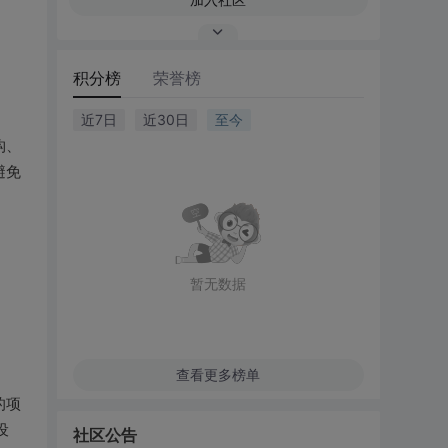
积分榜
荣誉榜
近7日
近30日
至今
构、
避免
暂无数据
查看更多榜单
的项
设
社区公告