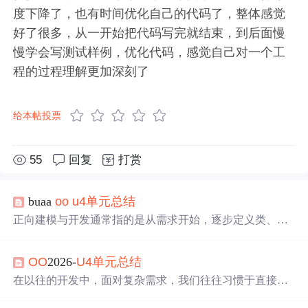
度下降了，也有时间优化自己的代码了，整体感觉
好了很多，从一开始把代码写完就结束，到后面慢
慢学会写测试样例，优化代码，感觉自己对一个工
程的过程理解更加深刻了
给本帖投票
55
回复
打赏
buaa
oo
u4
单元
总结
正向建模与开发通常指的是从需求开始，逐步定义类、对
象、关系和行为，然后使用这些定义来编写代码的过程。
在一些资料中我找到了对于正向建模和开发的参考步奏首
OO
2026-
U4
单元
总结
先本
单元
架构上面我采用了三个类:Main、Mysystem、Use
r。其中User代表管理学生的类而Mysystem是代码主要实现
在以往的开发中，面对复杂需求，我们往往习惯于直接动
其功能的地方。追踪关系首先是体现在uml模型和代码的一
手敲代码，遇到逻辑分支就加 if-else，缺少全局视角的规
致性上面，uml之中的方法以及类都是和代码具有一一对应